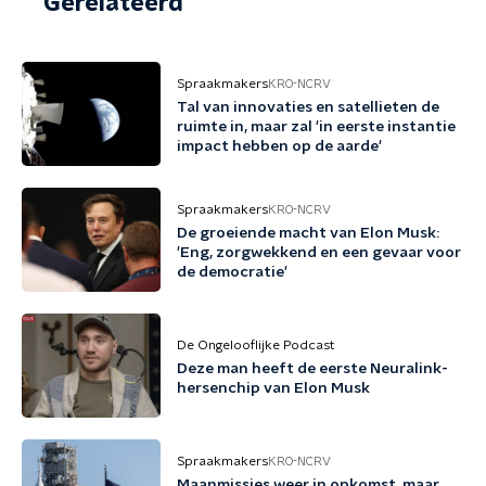
Gerelateerd
Spraakmakers
KRO-NCRV
Tal van innovaties en satellieten de
ruimte in, maar zal 'in eerste instantie
impact hebben op de aarde'
Spraakmakers
KRO-NCRV
De groeiende macht van Elon Musk:
'Eng, zorgwekkend en een gevaar voor
de democratie'
De Ongelooflijke Podcast
Deze man heeft de eerste Neuralink-
hersenchip van Elon Musk
Spraakmakers
KRO-NCRV
Maanmissies weer in opkomst, maar