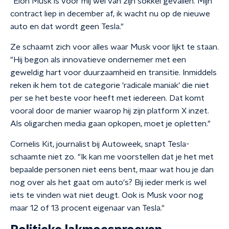
"Elon Musk is voor mij wel van zijn sokkel gevallen. Mijn
contract liep in december af, ik wacht nu op de nieuwe
auto en dat wordt geen Tesla."
Ze schaamt zich voor alles waar Musk voor lijkt te staan.
"Hij begon als innovatieve ondernemer met een
geweldig hart voor duurzaamheid en transitie. Inmiddels
reken ik hem tot de categorie 'radicale maniak' die niet
per se het beste voor heeft met iedereen. Dat komt
vooral door de manier waarop hij zijn platform X inzet.
Als oligarchen media gaan opkopen, moet je opletten."
Cornelis Kit, journalist bij Autoweek, snapt Tesla-
schaamte niet zo. "Ik kan me voorstellen dat je het met
bepaalde personen niet eens bent, maar wat hou je dan
nog over als het gaat om auto's? Bij ieder merk is wel
iets te vinden wat niet deugt. Ook is Musk voor nog
maar 12 of 13 procent eigenaar van Tesla."