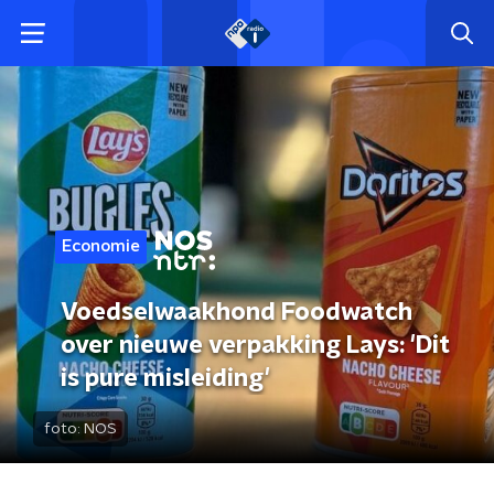
Economie
Voedselwaakhond Foodwatch
over nieuwe verpakking Lays: 'Dit
is pure misleiding'
foto:
NOS