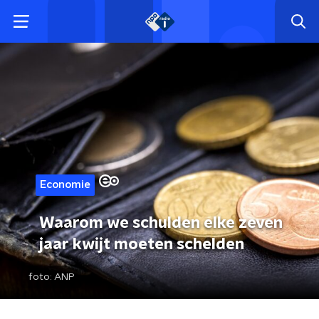
Economie
Waarom we schulden elke zeven
jaar kwijt moeten schelden
foto:
ANP