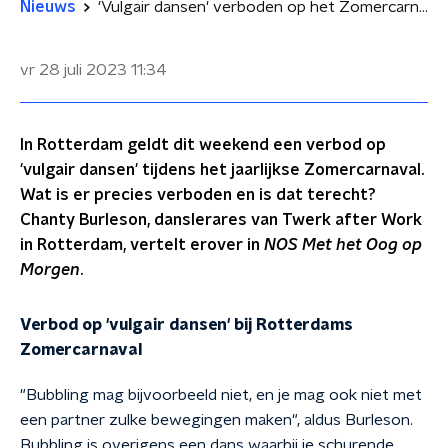
Nieuws
'Vulgair dansen' verboden op het Zomercarnaval in Rotterdam: 'Wordt heel erg geseksualiseerd'
vr 28 juli 2023
11:34
In Rotterdam geldt dit weekend een verbod op
'vulgair dansen' tijdens het jaarlijkse Zomercarnaval.
Wat is er precies verboden en is dat terecht?
Chanty Burleson, danslerares van Twerk after Work
in Rotterdam, vertelt erover in
NOS Met het Oog op
Morgen
.
Verbod op 'vulgair dansen' bij Rotterdams
Zomercarnaval
"Bubbling mag bijvoorbeeld niet, en je mag ook niet met
een partner zulke bewegingen maken", aldus Burleson.
Bubbling is overigens een dans waarbij je schurende