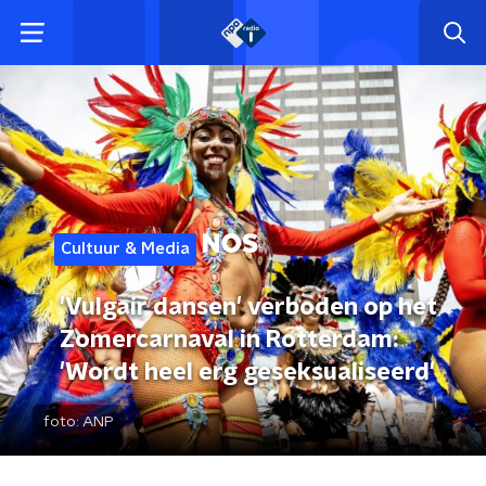
Cultuur & Media
'Vulgair dansen' verboden op het
Zomercarnaval in Rotterdam:
'Wordt heel erg geseksualiseerd'
foto:
ANP