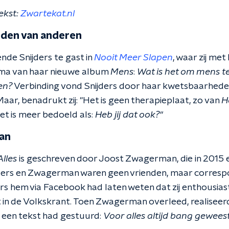
ekst:
Zwartekat.nl
dden van anderen
de Snijders te gast in
Nooit Meer Slapen
, waar zij met
ema van haar nieuwe album
Mens
:
Wat is het om mens te z
en?
Verbinding vond Snijders door haar kwetsbaarhede
. Maar, benadrukt zij: "Het is geen therapieplaat, zo van
H
t is meer bedoeld als:
Heb jij dat ook?"
an
lles
is geschreven door Joost Zwagerman, die in 2015 ee
jders en Zwagerman waren geen vrienden, maar corres
rs hem via Facebook had laten weten dat zij enthousiast
in de Volkskrant. Toen Zwagerman overleed, realiseerde 
r een tekst had gestuurd:
Voor alles altijd bang gewees