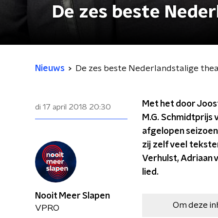
De zes beste Neder
Nieuws
De zes beste Nederlandstalige thea
Met het door Joos
di 17 april 2018
20:30
M.G. Schmidtprijs 
afgelopen seizoen
zij zelf veel teks
Verhulst, Adriaan 
lied.
Nooit Meer Slapen
Om deze in
VPRO