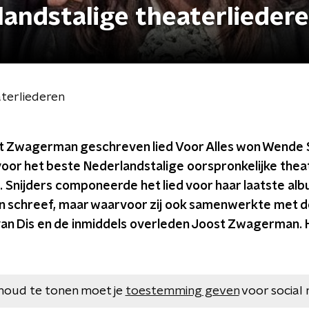
landstalige theaterlieder
terliederen
t Zwagerman geschreven lied Voor Alles won Wende S
voor het beste Nederlandstalige oorspronkelijke theat
. Snijders componeerde het lied voor haar laatste al
ten schreef, maar waarvoor zij ook samenwerkte met de
van Dis en de inmiddels overleden Joost Zwagerman. H
houd te tonen moet je
toestemming geven
voor social 