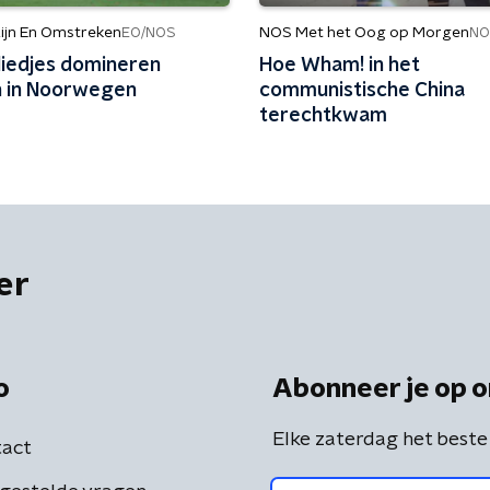
ijn En Omstreken
NOS Met het Oog op Morgen
EO/NOS
NO
liedjes domineren
Hoe Wham! in het
en in Noorwegen
communistische China
terechtkwam
er
o
Abonneer je op o
Elke zaterdag het beste
act