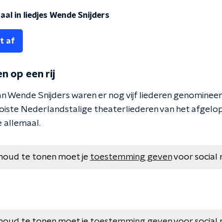
aal in liedjes Wende Snijders
t af
n op een rij
n Wende Snijders waren er nog vijf liederen genomineer
iste Nederlandstalige theaterliederen van het afgelop
e allemaal.
houd te tonen moet je
toestemming geven
voor social 
houd te tonen moet je
toestemming geven
voor social 