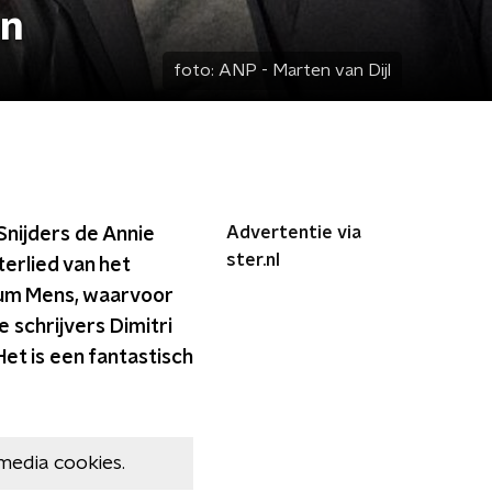
en
foto:
ANP - Marten van Dijl
Advertentie via
nijders de Annie
ster.nl
erlied van het
bum Mens, waarvoor
 schrijvers Dimitri
et is een fantastisch
media cookies.