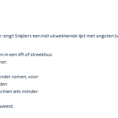
-zingt Snijders een indrukwekkende lijst met angsten (
 in een lift of streekbus
er.
nder ramen, voor
oden
chien iets minder.
weest,