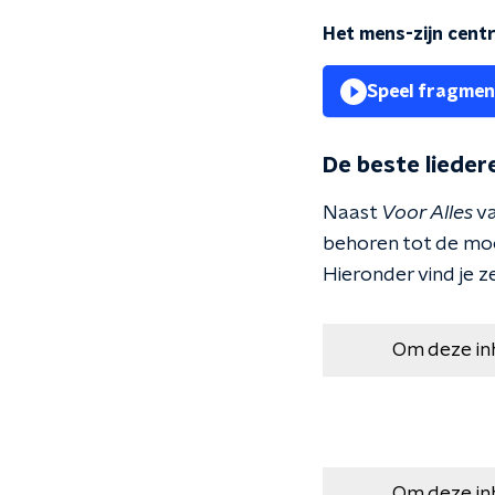
Het mens-zijn centr
Speel fragmen
De beste liedere
Naast
Voor Alles
va
behoren tot de moo
Hieronder vind je z
Om deze in
Om deze in