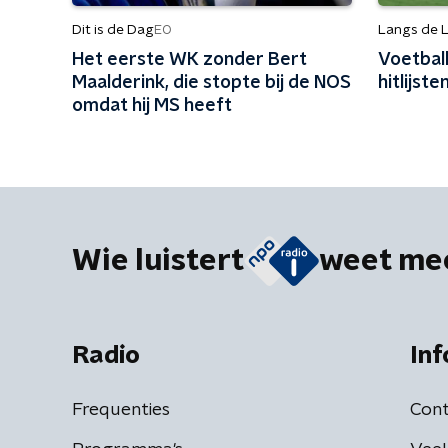
Dit is de Dag
Langs de L
EO
Het eerste WK zonder Bert
Voetbal
Maalderink, die stopte bij de NOS
hitlijst
omdat hij MS heeft
Wie luistert
weet me
Radio
Inf
Frequenties
Cont