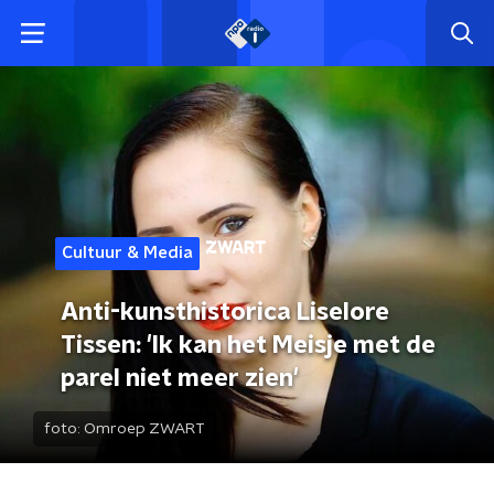
Cultuur & Media
Anti-kunsthistorica Liselore
Tissen: 'Ik kan het Meisje met de
parel niet meer zien'
foto:
Omroep ZWART