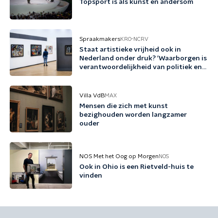
Topsport is als kunst en andersom
Spraakmakers
KRO-NCRV
Staat artistieke vrijheid ook in
Nederland onder druk? 'Waarborgen is
verantwoordelijkheid van politiek en
cultuursector'
Villa VdB
MAX
Mensen die zich met kunst
bezighouden worden langzamer
ouder
NOS Met het Oog op Morgen
NOS
Ook in Ohio is een Rietveld-huis te
vinden