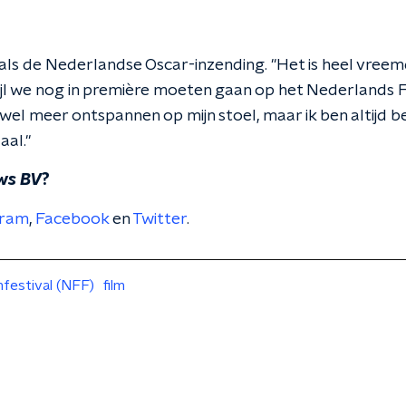
 als de Nederlandse Oscar-inzending. "Het is heel vreem
wijl we nog in première moeten gaan op het Nederlands Fi
nu wel meer ontspannen op mijn stoel, maar ik ben altijd
aal."
ws BV
?
gram
,
Facebook
en
Twitter
.
mfestival (NFF)
film