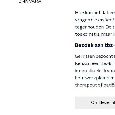
BNNVARA
Hoe kan het dat ee
vragen die
Instinct
tegenhouden. De th
toekomst is, maar l
Bezoek aan tbs-
Gerritsen bezocht 
Kenzari een tbs-kl
in een kliniek. Ik 
houtwerkplaats met
therapeut of patiënt
Om deze in