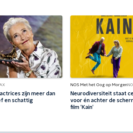
NOS Met het Oog op Morgen
AX
NO
actrices zijn meer dan
Neurodiversiteit staat c
ief en schattig
voor én achter de scher
film 'Kain'