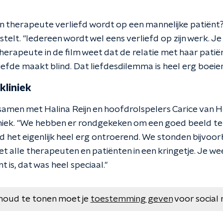
n therapeute verliefd wordt op een mannelijke patiënt? 
stelt. "Iedereen wordt wel eens verliefd op zijn werk. Je 
erapeute in de film weet dat de relatie met haar patiën
iefde maakt blind. Dat liefdesdilemma is heel erg boeien
kliniek
samen met Halina Reijn en hoofdrolspelers Carice van
iniek. "We hebben er rondgekeken om een goed beeld te 
vond het eigenlijk heel erg ontroerend. We stonden bijvoor
 alle therapeuten en patiënten in een kringetje. Je wee
 is, dat was heel speciaal."
houd te tonen moet je
toestemming geven
voor social 