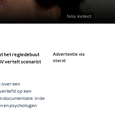
foto:
Instinct
Advertentie via
nt het regiedebuut
ster.nl
BV vertelt scenarist
at over een
 verliefd op een
en documentaire. In de
en en psychologen