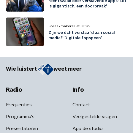
rechtszaak over verslavende apps: 'Dit
is gigantisch, een doorbraak'
Spraakmakers
KRO-NCRV
Zijn we écht verslaafd aan social
media? 'Digitale fopspeen'
Wie luistert
weet meer
Radio
Info
Frequenties
Contact
Programma's
Veelgestelde vragen
Presentatoren
App de studio