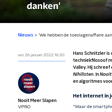
danken'
Nieuws
'We hebben de toeslagenaffaire aan
Hans Schnitzler i
wo 26 januari 2022
16:30
techniekfilosoof m
Valley. Hij schre
Nihilisten
. In
Nooit
en algoritmes voo
Het internet in 
Nooit Meer Slapen
“Waar de smartphone
VPRO