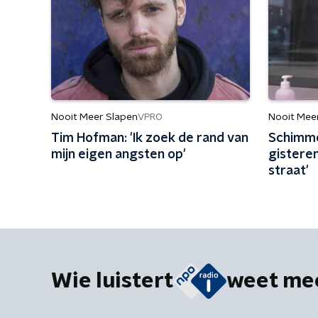
Nooit Meer Slapen
Nooit Mee
VPRO
Tim Hofman: 'Ik zoek de rand van
Schimme
mijn eigen angsten op'
gistere
straat'
Wie luistert
weet me