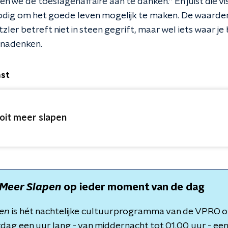
ben we de toeslagenaffaire aan te danken.” En juist die v
odig om het goede leven mogelijk te maken. De waarde
itzler betreft niet in steen gegrift, maar wel iets waar j
t nadenken.
ast
oit meer slapen
 Meer Slapen
op ieder moment van de dag
pen
is hét nachtelijke cultuurprogramma van de VPRO 
dag een uur lang - van middernacht tot 01.00 uur - een