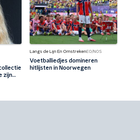
Langs de Lijn En Omstreken
EO/NOS
Voetballiedjes domineren
ollectie
hitlijsten in Noorwegen
 zijn
?'