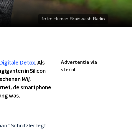
foto:
Human Brainwash Radio
Advertentie via
Digitale Detox
. Als
ster.nl
giganten in Silicon
erschenen
Wij,
ernet, de smartphone
ang was.
an.” Schnitzler legt