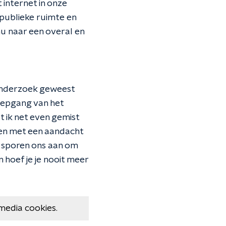
internet in onze
publieke ruimte en
nu naar een overal en
 onderzoek geweest
iepgang van het
at ik net even gemist
ken met een aandacht
n sporen ons aan om
n hoef je je nooit meer
media cookies.