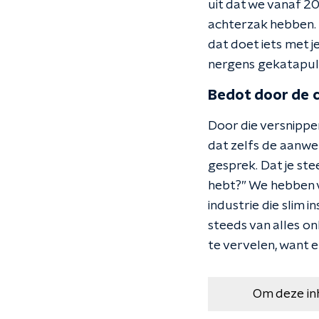
uit dat we vanaf 2
achterzak hebben. 
dat doet iets met j
nergens gekatapul
Bedot door de 
Door die versnippe
dat zelfs de aanwe
gesprek. Dat je ste
hebt?” We hebben v
industrie die slim 
steeds van alles on
te vervelen, want e
Om deze in