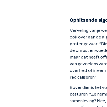
Ophitsende alg
Verveling van je weg
ook over aan de al
groter gevaar: “Die
de onrust en woede
maar dat heeft off
van gevoelens van 
overheid of in een 
radicaliseren”
Bovendien is het vo
besturen. “Ze nemen
samenleving? Nee, j