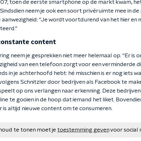
007, toen de eerste smartphone op de markt kwam, het 
Sindsdien neem je ook een soort privéruimte mee in de 
e aanwezigheid: “Je wordt voortdurend van het hier en 
teerd.”
constante content
ring neem je gesprekken niet meer helemaal op. “Er is
zigheid van een telefoon zorgt voor een verminderde d
eds in je achterhoofd hebt: hé misschien is er nog iets w
olgens Schnitzler door bedrijven als Facebook te ma
inspeelt op ons verlangen naar erkenning. Deze bedrijve
line te gooien in de hoop dat iemand het liket. Bovendie
r is altijd nieuwe content om te consumeren.
houd te tonen moet je
toestemming geven
voor social 