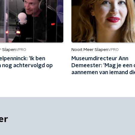
r Slapen
Nooit Meer Slapen
VPRO
VPRO
lpenninck: 'Ik ben
Museumdirecteur Ann
n nog achtervolgd op
Demeester: 'Mag je een c
aannemen van iemand die
geld verdiende met leed
er