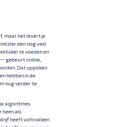
f, maar het levert je
nitzler een nog veel
spektakel te voeden en
— gebeurt online,
 worden. Dat oppoken
en hebben in de
 om nog verder te
via algoritmes
e heen als
drijf heeft voltrokken