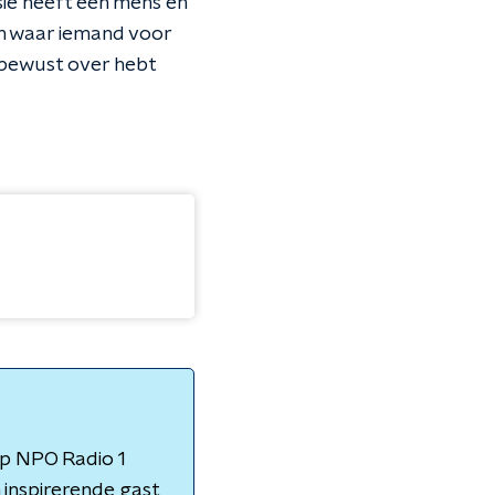
isie heeft een mens en
n waar iemand voor
e bewust over hebt
op NPO Radio 1
 inspirerende gast