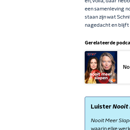
en, voilà, daar heb
een samenleving n
staan zijn wat Schn
nagedacht en blijf
Gerelateerde podc
No
Luister
Nooit
Nooit Meer Sla
waarin elke werk