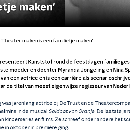
etje maken'
'Theater maken is een familietje maken'
resenteert Kunststof rond de feestdagen familiege
rste moeder en dochter Myranda Jongeling en Nina Sp
 van een actrice en is een carrière als scenarioschrij
ar de titel van meest eigenwijze regisseur van Nederl
was jarenlang actrice bij De Trust en de Theatercomp
helmina in de musical
Soldaat van Oranje
. De laatste jar
an kinderseries en films. Ze schreef onder andere het sc
ie in oktober in première ging.