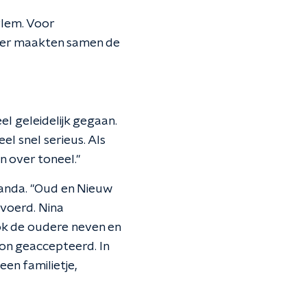
rlem. Voor
ter maakten samen de
eel geleidelijk gegaan.
el snel serieus. Als
n over toneel."
randa. "Oud en Nieuw
evoerd. Nina
ook de oudere neven en
oon geaccepteerd. In
en familietje,