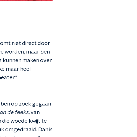
komt niet direct door
rice worden, maar ben
nts kunnen maken over
jke maar heel
eater."
Ik ben op zoek gegaan
n de feeks
, van
m die woede kwijt te
uk omgedraaid. Dan is