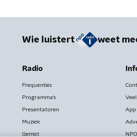
gehouden'
Wie luistert
weet me
Radio
Inf
Frequenties
Cont
Programma's
Veel
Presentatoren
App 
Muziek
Adv
Gemist
NPO