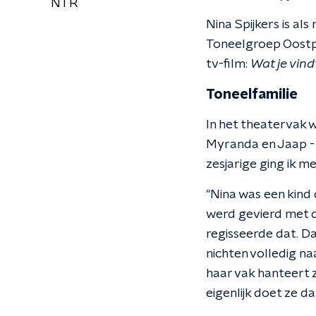
NTR
Nina Spijkers is a
Toneelgroep Oostp
tv-film:
Wat je vin
Toneelfamilie
In het theatervak wa
Myranda en Jaap - '
zesjarige ging ik m
"Nina was een kind 
werd gevierd met de
regisseerde dat. Da
nichten volledig na
haar vak hanteert 
eigenlijk doet ze da