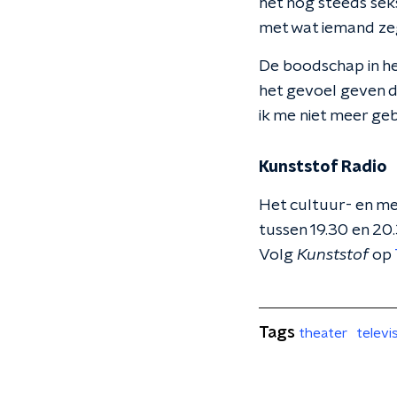
het nog steeds seks
met wat iemand zegt
De boodschap in het
het gevoel geven da
ik me niet meer geb
Kunststof Radio
Het cultuur- en m
tussen 19.30 en 20
Volg
Kunststof
op
Tags
theater
televi