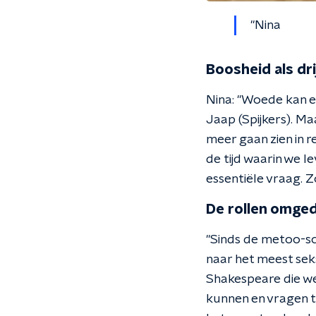
"Nina
Boosheid als dri
Nina: "Woede kan ee
Jaap (Spijkers). Ma
meer gaan zien in 
de tijd waarin we l
essentiële vraag. Z
De rollen omged
"Sinds de metoo-sch
naar het meest seks
Shakespeare die wel
kunnen en vragen t