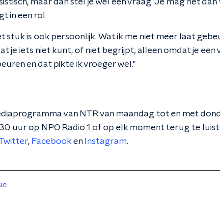
istisch, maar dan stel je wel een vraag. Je mag het dan 
 in een rol.
 stuk is ook persoonlijk. Wat ik me niet meer laat gebe
t je iets niet kunt, of niet begrijpt, alleen omdat je een
euren en dat pikte ik vroeger wel."
ediaprogramma van NTR van maandag tot en met dond
.30 uur op NPO Radio 1 of op elk moment terug te luist
Twitter
,
Facebook
en
Instagram
.
sie