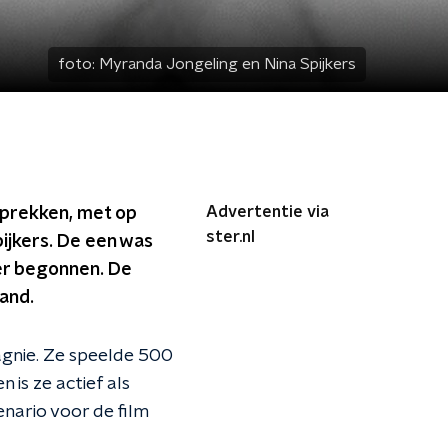
foto:
Myranda Jongeling en Nina Spijkers
Advertentie via
sprekken, met op
ster.nl
ijkers. De een was
ver begonnen. De
and.
agnie. Ze speelde 500
en is ze actief als
enario voor de film