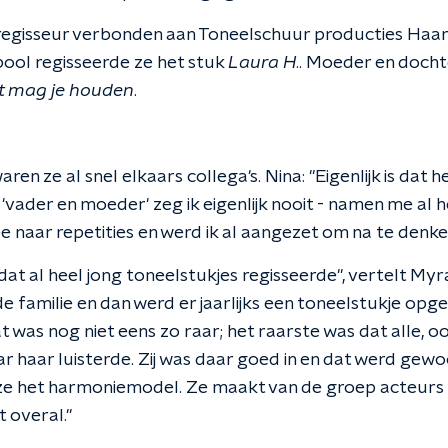
ls regisseur verbonden aan Toneelschuur producties Haa
ool regisseerde ze het stuk
Laura H
.. Moeder en doch
dt mag je houden
.
ren ze al snel elkaars collega's. Nina: "Eigenlijk is dat h
vader en moeder' zeg ik eigenlijk nooit - namen me al he
ee naar repetities en werd ik al aangezet om na te denke
dat al heel jong toneelstukjes regisseerde", vertelt My
 familie en dan werd er jaarlijks een toneelstukje opg
t was nog niet eens zo raar; het raarste was dat alle, 
ar haar luisterde. Zij was daar goed in en dat werd gew
ze het harmoniemodel. Ze maakt van de groep acteurs e
t overal."