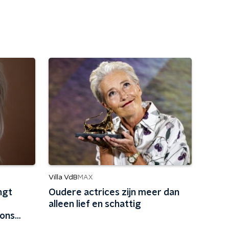
Villa VdB
MAX
ngt
Oudere actrices zijn meer dan
alleen lief en schattig
 ons