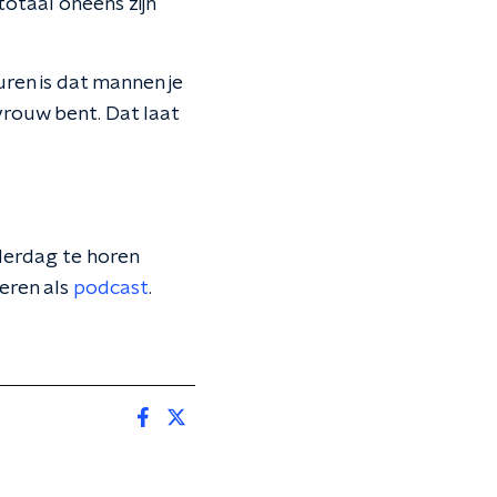
totaal oneens zijn
uren is dat mannen je
 vrouw bent. Dat laat
erdag te horen
eren als
podcast
.