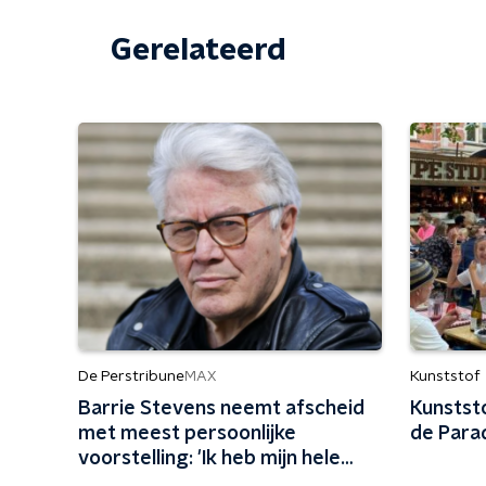
Gerelateerd
De Perstribune
Kunststof
MAX
Barrie Stevens neemt afscheid
Kunststo
met meest persoonlijke
de Para
voorstelling: 'Ik heb mijn hele
leven niet genoeg van mezelf