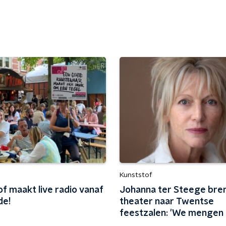
Kunststof
f maakt live radio vanaf
Johanna ter Steege bre
de!
theater naar Twentse
feestzalen: 'We mengen
echt met het publiek'