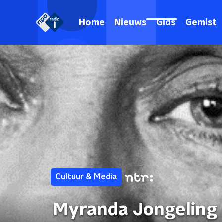
Home
Nieuws
Gids
Gemist
Cultuur & Media
Myranda Jongeling 