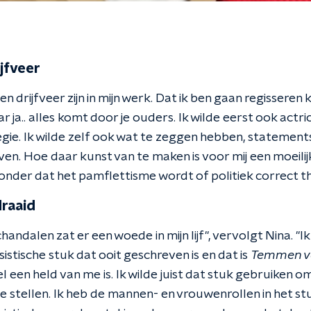
jfveer
n drijfveer zijn in mijn werk. Dat ik ben gaan regisseren 
ar ja.. alles komt door je ouders. Ik wilde eerst ook act
regie. Ik wilde zelf ook wat te zeggen hebben, stateme
even. Hoe daar kunst van te maken is voor mij een moeili
onder dat het pamflettisme wordt of politiek correct th
raaid
andalen zat er een woede in mijn lijf", vervolgt Nina. "
istische stuk dat ooit geschreven is en dat is
Temmen va
 een held van me is. Ik wilde juist dat stuk gebruiken o
e stellen. Ik heb de mannen- en vrouwenrollen in het st