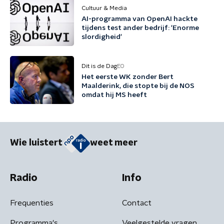
Cultuur & Media
AI-programma van OpenAI hackte
tijdens test ander bedrijf: 'Enorme
slordigheid'
Dit is de Dag
EO
Het eerste WK zonder Bert
Maalderink, die stopte bij de NOS
omdat hij MS heeft
Wie luistert
weet meer
Radio
Info
Frequenties
Contact
Programma's
Veelgestelde vragen