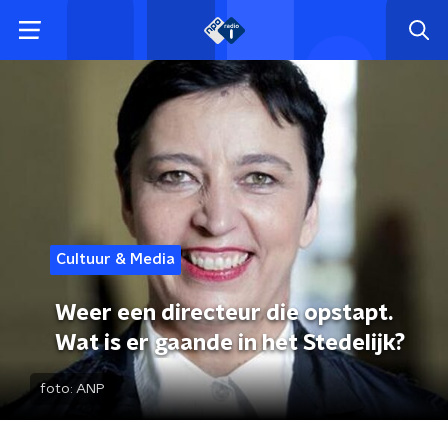
Cultuur & Media
Weer een directeur die opstapt.
Wat is er gaande in het Stedelijk?
foto:
ANP