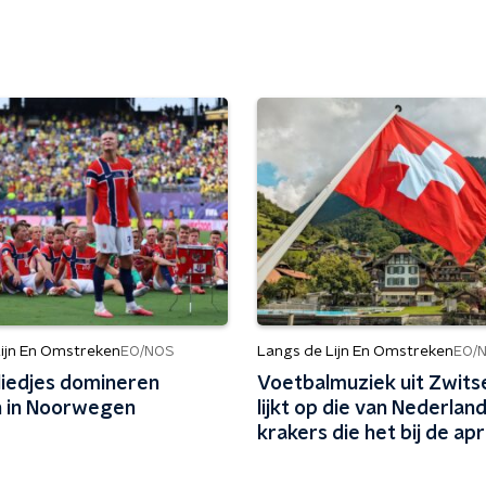
ijn En Omstreken
Langs de Lijn En Omstreken
EO/NOS
EO/
liedjes domineren
Voetbalmuziek uit Zwits
en in Noorwegen
lijkt op die van Nederland
krakers die het bij de apr
goed zouden doen