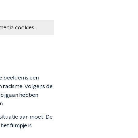
media cookies.
e beelden is een
n racisme. Volgens de
rbijgaan hebben
n.
situatie aan moet. De
het filmpje is