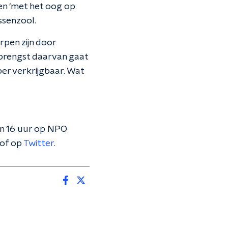
en ‘met het oog op
ssenzool.
rpen zijn door
pbrengst daarvan gaat
ber verkrijgbaar. Wat
en 16 uur op NPO
of op
Twitter
.