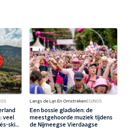
Langs de Lijn En Omstreken
NOS
EO/NOS
erland
Een bossie gladiolen: de
: veel
meestgehoorde muziek tijdens
és-ski
de Nijmeegse Vierdaagse