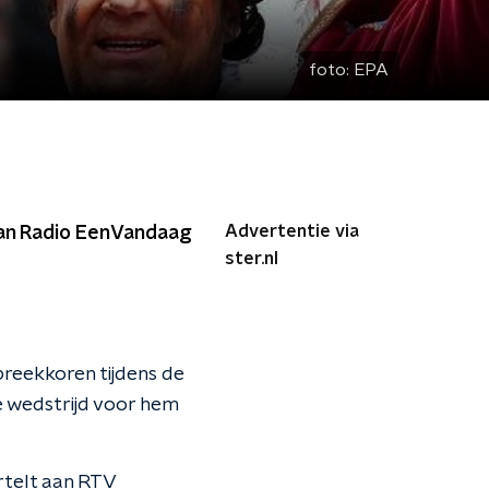
foto:
EPA
Advertentie via
 van Radio EenVandaag
ster.nl
preekkoren tijdens de
e wedstrijd voor hem
rtelt aan RTV