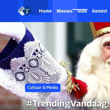
Home
Nieuws
Gids
Gemist
Cultuur & Media
#TrendingVandaag: 