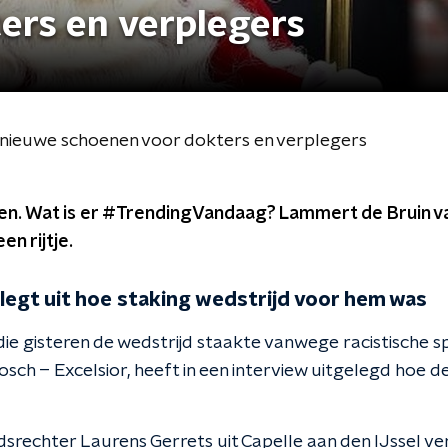
ers en verplegers
nieuwe schoenen voor dokters en verplegers
liken. Wat is er #TrendingVandaag? Lammert de Bruin
en rijtje.
legt uit hoe staking wedstrijd voor hem was
die gisteren de wedstrijd staakte vanwege racistische s
sch – Excelsior, heeft in een interview uitgelegd hoe d
dsrechter Laurens Gerrets uit Capelle aan den IJssel ve