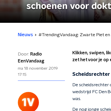
schoenen voor dokt
Nieuws
#TrendingVandaag: Zwarte Piet en 
Klikken, swipen, 
Door:
Radio
zet het voor je op e
EenVandaag
ma 18 november 2019
Scheidsrechter 
17:15
De scheidsrechter 
wedstrijd FC Den Bo
was.
De nog jonge schei