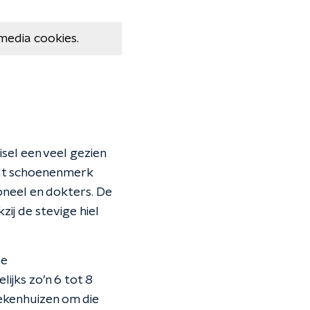
media cookies.
isel een veel gezien
ndt schoenenmerk
neel en dokters. De
ij de stevige hiel
se
ijks zo’n 6 tot 8
iekenhuizen om die