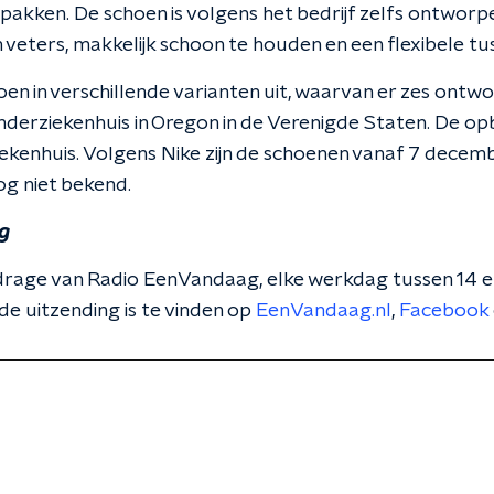
 pakken. De schoen is volgens het bedrijf zelfs ontworp
 veters, makkelijk schoon te houden en een flexibele tu
en in verschillende varianten uit, waarvan er zes ontwo
kinderziekenhuis in Oregon in de Verenigde Staten. De o
iekenhuis. Volgens Nike zijn de schoenen vanaf 7 decem
og niet bekend.
g
 bijdrage van Radio EenVandaag, elke werkdag tussen 14 
de uitzending is te vinden op
EenVandaag.nl
,
Facebook