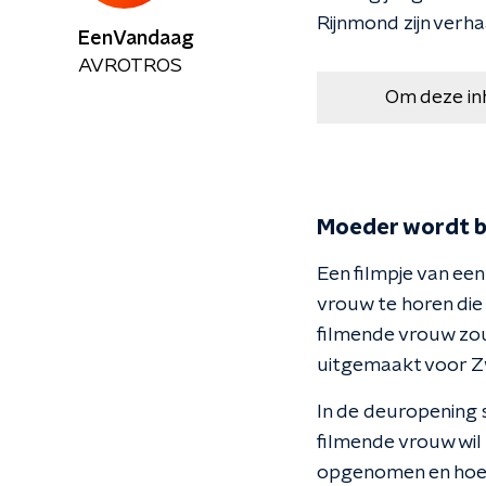
Rijnmond zijn verha
EenVandaag
AVROTROS
Om deze in
Moeder wordt b
Een filmpje van een
vrouw te horen die
filmende vrouw zou
uitgemaakt voor Zw
In de deuropening 
filmende vrouw wil d
opgenomen en hoe 