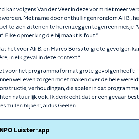
d kan volgens Van der Veer in deze vorm niet meer verd
eworden. Met name door onthullingen rondom Ali B., het
oel te zien zitten en te horen zeggen tegen een meisje: 
'. Elke opmerking die hij maakt is fout."
at het voor Ali B. en Marco Borsato grote gevolgen kan
re, in elk geval in deze context."
het voor het programmaformat grote gevolgen heeft: "
binnen wel even zorgen moet maken over de hele werel
onstructie, verhoudingen, die spelen in dat programma 
ten natuurlijk ook. Ik denk echt dat er een gevaar best
res zullen blijken", aldus Geelen.
NPO Luister-app