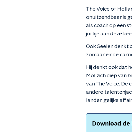
The Voice of Hollan
onuitzendbaar is g
als coach op een st
jurkje aan deze keer
Ook Geelen denkt d
zomaar einde carriè
Hij denkt ook dat 
Mol zich diep van 
van The Voice. De c
andere talentenjach
landen gelijke affai
Download de 