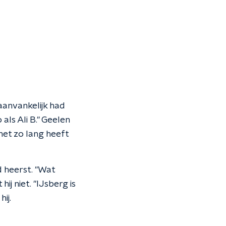
aanvankelijk had
ls Ali B." Geelen
het zo lang heeft
d heerst. "Wat
ij niet. "IJsberg is
ij.