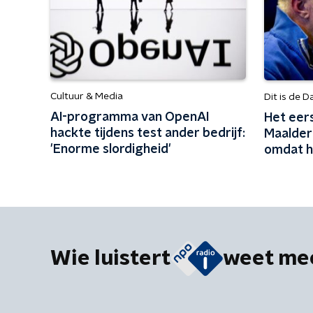
Cultuur & Media
Dit is de D
AI-programma van OpenAI
Het eer
hackte tijdens test ander bedrijf:
Maalderi
'Enorme slordigheid'
omdat h
Wie luistert
weet me