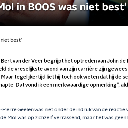
ol in BOOS was niet best'
niet best'
rt van der Veer begrijpt het optreden van John de M
ld de vreselijkste avond van zijn carrière zijn geweest
Maar tegelijkertijd liet hij toch ook weten dat hij de 
snapte. Dat vond ik een merkwaardige opmerking", ald
-Pierre Geelen was niet onder de indruk van de reactie 
de Mol was op zichzelf verrassend, maar het was geen be