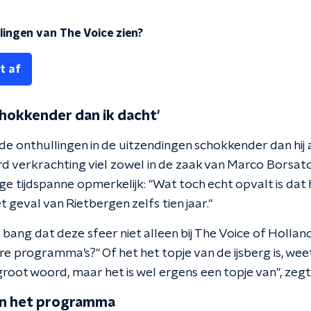
lingen van The Voice zien?
t af
chokkender dan ik dacht'
de onthullingen in de uitzendingen schokkender dan hij 
 verkrachting viel zowel in de zaak van Marco Borsato a
e tijdspanne opmerkelijk: "Wat toch echt opvalt is dat 
t geval van Rietbergen zelfs tien jaar."
 bang dat deze sfeer niet alleen bij The Voice of Hollan
e programma’s?" Of het het topje van de ijsberg is, weet h
root woord, maar het is wel ergens een topje van", zegt h
n het programma