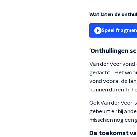
Wat laten de onthul
Speel fragmen
'Onthullingen s
Van der Veer vond 
gedacht. "Het woord
vond vooral de lang
kunnen duren. In he
Ook Van der Veer is
gebeurt er bij ander
misschien nog een g
De toekomst va