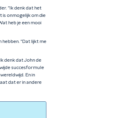
er. "Ik denk dat het
 is onmogelijk om die
'Wat heb je een mooi
 hebben. "Dat lijkt me
Ik denk dat John de
dwijde succesformule
wereldwijd. En in
aat dat er in andere