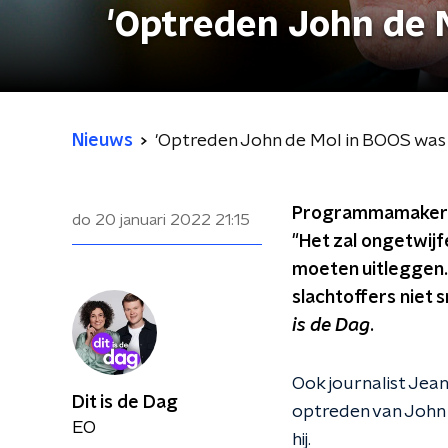
'Optreden John de M
Nieuws
'Optreden John de Mol in BOOS was 
Programmamaker Be
do 20 januari 2022
21:15
"Het zal ongetwijfe
moeten uitleggen. 
slachtoffers niet 
is de Dag
.
Ook journalist Jean
Dit is de Dag
optreden van John 
EO
hij.