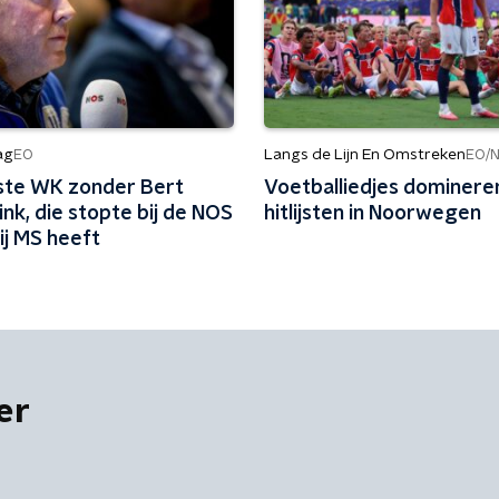
ag
Langs de Lijn En Omstreken
EO
EO/
ste WK zonder Bert
Voetballiedjes dominere
nk, die stopte bij de NOS
hitlijsten in Noorwegen
ij MS heeft
er