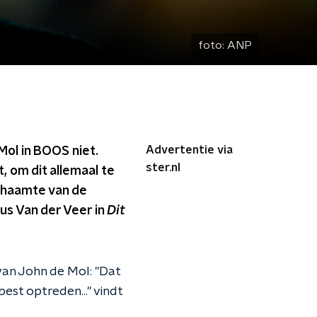
foto:
ANP
Advertentie via
ol in BOOS niet.
ster.nl
, om dit allemaal te
schaamte van de
us Van der Veer in
Dit
van John de Mol: "Dat
st optreden..." vindt