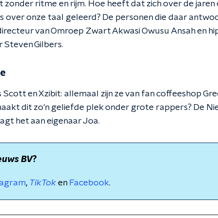
 zonder ritme en rijm. Hoe heeft dat zich over de jaren
 over onze taal geleerd? De personen die daar antwoo
f directeur van Omroep Zwart Akwasi Owusu Ansah en h
Steven Gilbers.
ie
Scott en Xzibit: allemaal zijn ze van fan coffeeshop Gr
kt dit zo'n geliefde plek onder grote rappers? De N
agt het aan eigenaar Joa.
euws BV
?
tagram
,
TikTok
en
Facebook
.