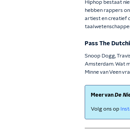
Hiphop bestaat niet
hebben rappers ons
artiest en creatie
taalwetenschapper 
Pass The Dutch
Snoop Dogg, Travis 
Amsterdam. Wat maa
Minne van Veen vra
Meer van
De Ni
Volg ons op
Ins