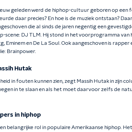
eeuw geleden werd de hiphop-cultuur geboren op een fee
urde daar precies? En hoe is de muziek ontstaan? Daa
ngeschoven die al sinds de jaren negentig een gevestigd
-scene: DJ TLM. Hij stond in het voorprogramma van h
gg, Eminem en De La Soul. Ook aangeschoven is rapper
ie: Brainpower.
ssih Hutak
id in fouten kunnen zien, zegt Massih Hutak in zijn col
egen in te slaan en als het moet daarvoor zelfs de n
ppers in hiphop
en belangrijke rol in populaire Amerikaanse hiphop. Het 