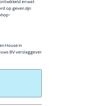
 ontwikkeld en wat
rd op geven zijn
iphop-
een House in
ieuws BV verslaggever