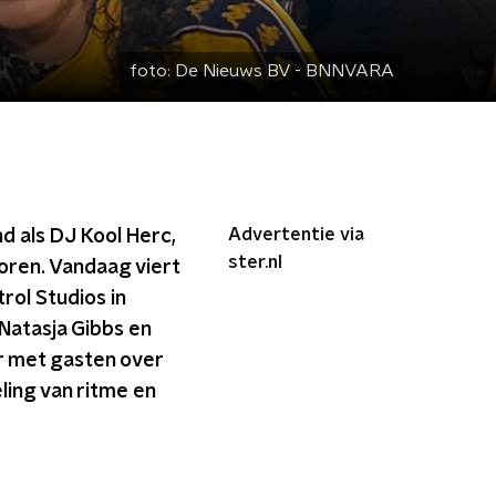
foto:
De Nieuws BV - BNNVARA
Advertentie via
nd als DJ Kool Herc,
ster.nl
oren. Vandaag viert
rol Studios in
Natasja Gibbs en
r met gasten over
ling van ritme en