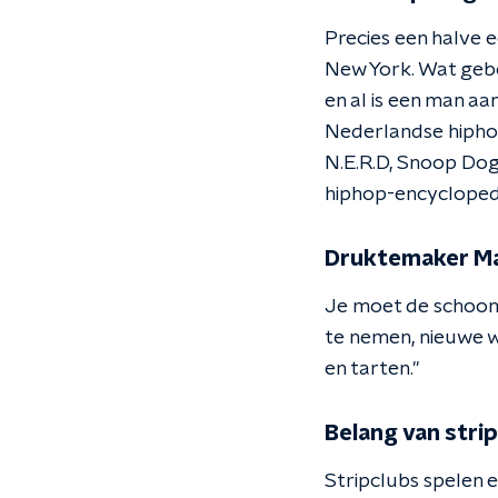
Precies een halve 
New York. Wat gebe
en al is een man aa
Nederlandse hiphop
N.E.R.D, Snoop Do
hiphop-encycloped
Druktemaker Ma
Je moet de schoonhe
te nemen, nieuwe w
en tarten."
Belang van stri
Stripclubs spelen e