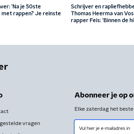
er: 'Na je 50ste
Schrijver en rapliefhebb
 met rappen? Je reinste
Thomas Heerma van Vos
rapper Feis: 'Binnen de h
werd er vol waardering 
hem gekeken'
er
o
Abonneer je op o
Elke zaterdag het beste
act
gestelde vragen