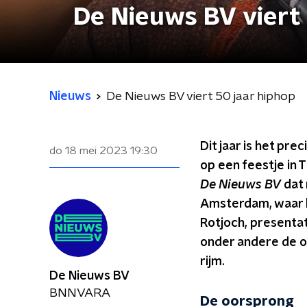
De Nieuws BV viert 
Nieuws
De Nieuws BV viert 50 jaar hiphop
Dit jaar is het pre
do 18 mei 2023
19:30
op een feestje in 
De Nieuws BV
dat 
Amsterdam, waar l
Rotjoch, presenta
onder andere de oo
rijm.
De Nieuws BV
BNNVARA
De oorsprong