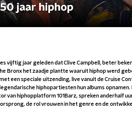
50 jaar hiphop
cies vijftig jaar geleden dat Clive Campbell, beter beke
The Bronx het zaadje plantte waaruit hiphop werd geb
met een speciale uitzending, live vanuit de Cruise Cont
egendarische hiphopartiesten hun albums opnamen. 
tor van hiphopplatform 101Barz, spreken anderhalf uu
rsprong, de rol vrouwen in het genre en de ontwikke