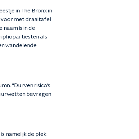
stje in The Bronx in
rvoor met draaitafel
e naam is in de
iphopartiesten als
 en wandelende
umn. "Durven risico’s
atuurwetten bevragen
is namelijk de plek