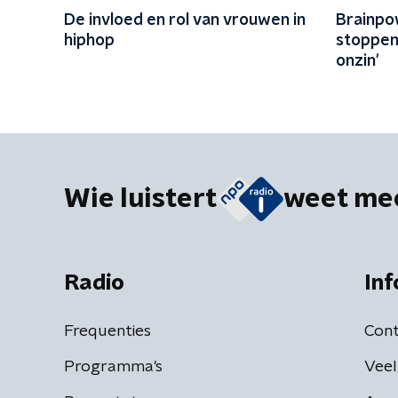
De invloed en rol van vrouwen in
Brainpow
hiphop
stoppen
onzin'
Wie luistert
weet me
Radio
Inf
Frequenties
Cont
Programma's
Veel