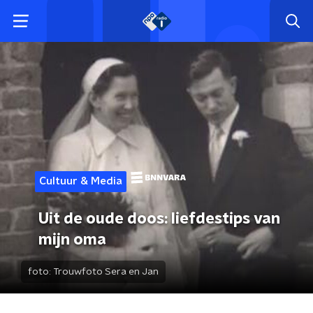
Cultuur & Media
Uit de oude doos: liefdestips van
mijn oma
foto:
Trouwfoto Sera en Jan