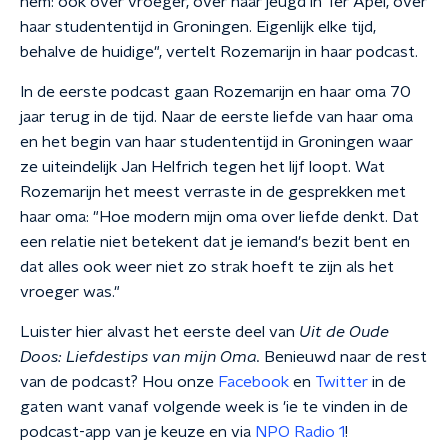
hem: ook over vroeger, over haar jeugd in Ter Apel, over
haar studententijd in Groningen. Eigenlijk elke tijd,
behalve de huidige", vertelt Rozemarijn in haar podcast.
In de eerste podcast gaan Rozemarijn en haar oma 70
jaar terug in de tijd. Naar de eerste liefde van haar oma
en het begin van haar studententijd in Groningen waar
ze uiteindelijk Jan Helfrich tegen het lijf loopt. Wat
Rozemarijn het meest verraste in de gesprekken met
haar oma: "Hoe modern mijn oma over liefde denkt. Dat
een relatie niet betekent dat je iemand's bezit bent en
dat alles ook weer niet zo strak hoeft te zijn als het
vroeger was."
Luister hier alvast het eerste deel van
Uit de Oude
Doos: Liefdestips van mijn Oma.
Benieuwd naar de rest
van de podcast? Hou onze
Facebook
en
Twitter
in de
gaten want vanaf volgende week is 'ie te vinden in de
podcast-app van je keuze en via
NPO Radio 1
!