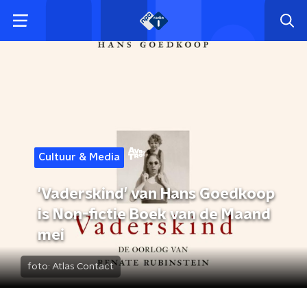
Cultuur & Media
'Vaderskind' van Hans Goedkoop
is Non-fictie Boek van de Maand
mei
foto:
Atlas Contact