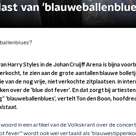
last van 'blauweballenblue
ballenblues'?
 Harry Styles in de Johan Cruijff Arena is bijna voorbij
verkocht, te zien aan de grote aantallen blauwe bollet
tie van de nog vrije, niet verkochte zitplaatsen. In int
en over de 'blue dot fever'. En dat zorgt bij artiesten
g" 'blauweballenblues', vertelt Ton den Boon, hoofdr
alstaat.
woord in een artikel van de Volkskrant over de concert
ot fever'" wordt ook wel vertaald als 'blauwestippenko