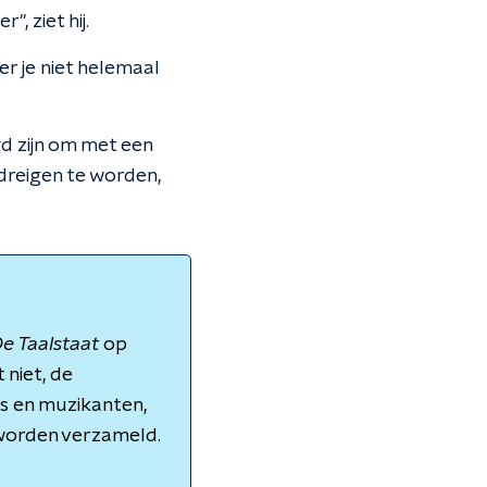
, ziet hij.
er je niet helemaal
gd zijn om met een
dreigen te worden,
e Taalstaat
op
 niet, de
rs en muzikanten,
worden verzameld.