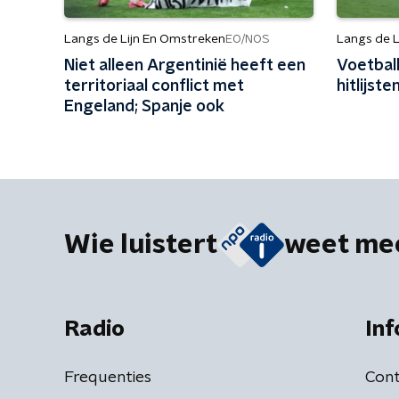
Langs de Lijn En Omstreken
Langs de L
EO/NOS
Niet alleen Argentinië heeft een
Voetbal
territoriaal conflict met
hitlijst
Engeland; Spanje ook
Wie luistert
weet me
Radio
Inf
Frequenties
Cont