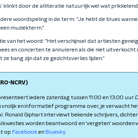
klinkt door de alliteratie natuurlijk wel wat prikkelender"
ndere woordspeling in de term. "Je hebt de blues wanne
is een muziekterm."
itie van het woord: "Het verschijnsel dat artiesten genei
es en concerten te annuleren als die niet uitverkocht 
ze bang zijn dat ze gezichtsverlies lijden."
(KRO-NCRV)
resenteert iedere zaterdag tussen 11:00 en 13:00 uur
D
 vrolijk en informatief programma over, je verwacht het
. Ronald Giphart interviewt bekende schrijvers, dichte
alkwesties worden beantwoord en 'vergeten' woorden 
at
op
Facebook
en
Bluesky
.