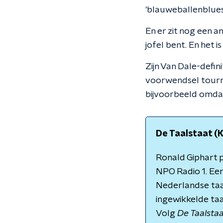
'blauweballenblues' 
En er zit nog een a
jofel bent. En het 
Zijn Van Dale-defin
voorwendsel tourne
bijvoorbeeld omdat 
De Taalstaat 
Ronald Giphart p
NPO Radio 1. Een
Nederlandse taal
ingewikkelde ta
Volg
De Taalsta