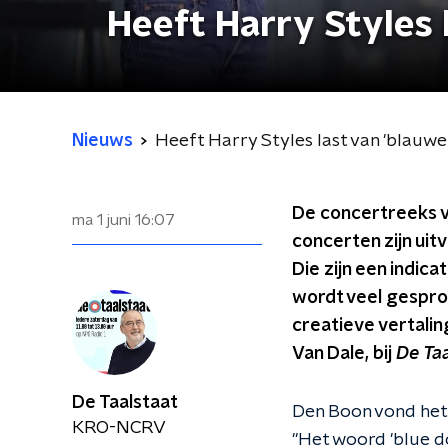
Heeft Harry Styles 
Nieuws
Heeft Harry Styles last van 'blauwe
De concertreeks van
ma 1 juni
16:07
concerten zijn uit
Die zijn een indica
wordt veel gesprok
creatieve vertalin
Van Dale, bij
De
Ta
De Taalstaat
Den Boon vond het 
KRO-NCRV
"Het woord 'blue d