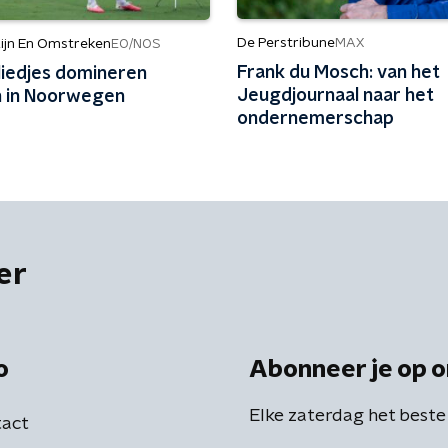
De Perstribune
MAX
ijn En Omstreken
EO/NOS
Frank du Mosch: van het
liedjes domineren
Jeugdjournaal naar het
en in Noorwegen
ondernemerschap
er
o
Abonneer je op o
Elke zaterdag het beste
act