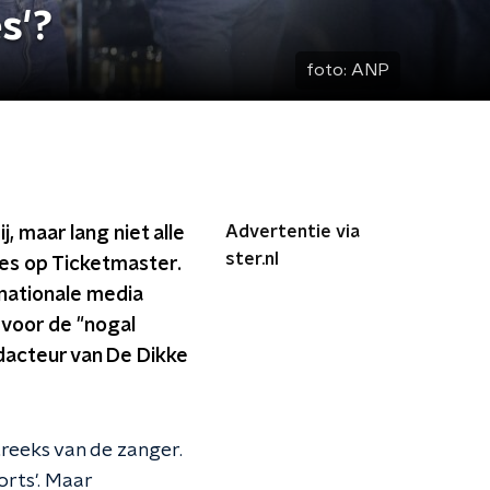
s'?
foto:
ANP
Advertentie via
, maar lang niet alle
ster.nl
jes op Ticketmaster.
ernationale media
 voor de "nogal
edacteur van De Dikke
reeks van de zanger.
orts'. Maar