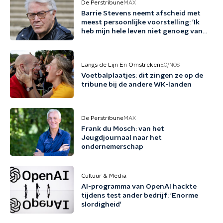
De Perstribune
MAX
Barrie Stevens neemt afscheid met
meest persoonlijke voorstelling: 'Ik
heb mijn hele leven niet genoeg van
mezelf gehouden'
Langs de Lijn En Omstreken
EO/NOS
Voetbalplaatjes: dit zingen ze op de
tribune bij de andere WK-landen
De Perstribune
MAX
Frank du Mosch: van het
Jeugdjournaal naar het
ondernemerschap
Cultuur & Media
AI-programma van OpenAI hackte
tijdens test ander bedrijf: 'Enorme
slordigheid'