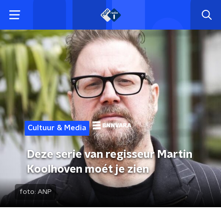
Cultuur & Media
Deze serie van regisseur Martin
Koolhoven moét je zien
foto:
ANP