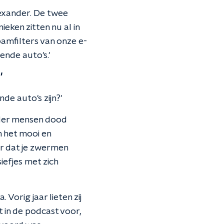
lexander. De twee
ieken zitten nu al in
pamfilters van onze e-
ende auto's.'
'
de auto's zijn?'
nder mensen dood
n het mooi en
oor dat je zwermen
efjes met zich
orig jaar lieten zij
t in de podcast voor,