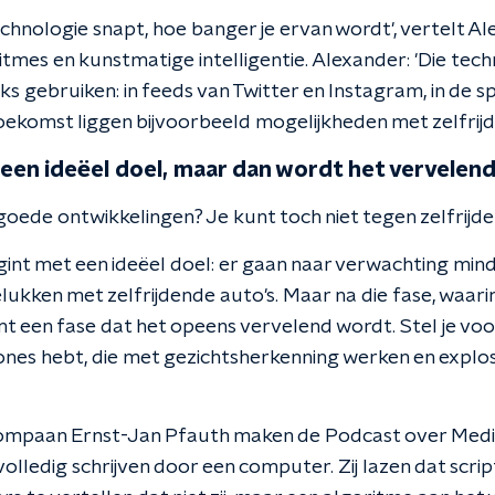
echnologie snapt, hoe banger je ervan wordt', vertelt A
tmes en kunstmatige intelligentie. Alexander: 'Die techn
jks gebruiken: in feeds van Twitter en Instagram, in de s
toekomst liggen bijvoorbeeld mogelijkheden met zelfrijd
 een ideëel doel, maar dan wordt het vervelend
h goede ontwikkelingen? Je kunt toch niet tegen zelfrijden
gint met een ideëel doel: er gaan naar verwachting mi
ukken met zelfrijdende auto's. Maar na die fase, waari
 komt een fase dat het opeens vervelend wordt. Stel je v
nes hebt, die met gezichtsherkenning werken en explosi
kompaan Ernst-Jan Pfauth maken de Podcast over Media. V
olledig schrijven door een computer. Zij lazen dat scrip