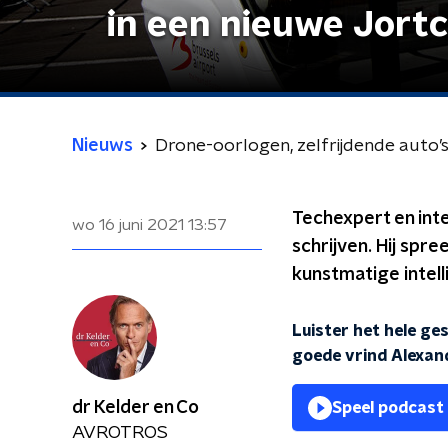
in een nieuwe Jort
Nieuws
Drone-oorlogen, zelfrijdende auto’s
Techexpert en int
wo 16 juni 2021
13:57
schrijven. Hij spre
kunstmatige intell
Luister het hele ge
goede vrind Alexan
dr Kelder en Co
Speel podcast
AVROTROS