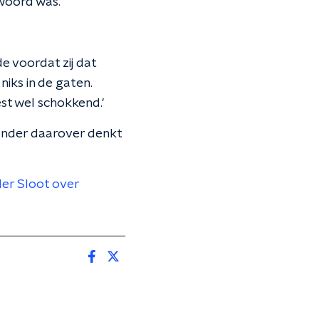
 woord was.
 voordat zij dat
niks in de gaten.
st wel schokkend.'
ander daarover denkt
der Sloot over