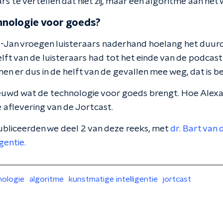
rs te vertellen dat niet zij, maar een algoritme aan het
hnologie voor goeds?
-Jan vroegen luisteraars naderhand hoelang het duurde
ft van de luisteraars had tot het einde van de podcast 
n er dus in de helft van de gevallen mee weg, dat is be
ieuwd wat de technologie voor goeds brengt. Hoe Alex
e aflevering van de Jortcast.
publiceerden we deel 2 van deze reeks, met
dr. Bart van 
gentie.
nologie
algoritme
kunstmatige intelligentie
jortcast