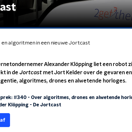
cast
 en algoritmen in een nieuwe Jortcast
ernetondernemer Alexander Klöpping liet een robot zi
ekt in de
Jortcast
met Jort Kelder over de gevaren en
igentie, algoritmes, drones en alwetende horloges.
sprek: #340 - Over algoritmes, drones en alwetende hor
der Klöpping
-
De Jortcast
 af