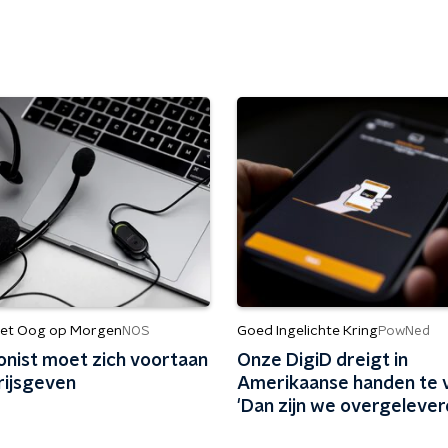
et Oog op Morgen
Goed Ingelichte Kring
NOS
PowNed
onist moet zich voortaan
Onze DigiD dreigt in
rijsgeven
Amerikaanse handen te v
'Dan zijn we overgelever
Trump'