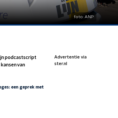
foto:
ANP
Advertentie via
jn podcastscript
ster.nl
 kansen van
loges: een geprek met