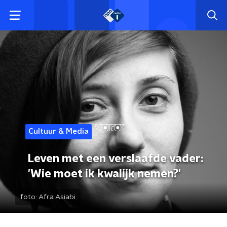
Cultuur & Media
Leven met een verslaafde vader:
'Wie moet ik kwalijk nemen?'
foto:
Afra Asiabi