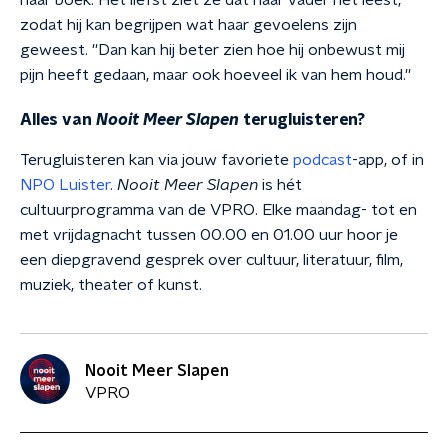
haar boek. Het liefst ziet ze dat haar vader het leest,
zodat hij kan begrijpen wat haar gevoelens zijn
geweest. ''Dan kan hij beter zien hoe hij onbewust mij
pijn heeft gedaan, maar ook hoeveel ik van hem houd.''
Alles van
Nooit Meer Slapen
terugluisteren?
Terugluisteren kan via jouw favoriete
podcast
-app, of in
NPO Luister
.
Nooit Meer Slapen
is hét
cultuurprogramma van de VPRO. Elke maandag- tot en
met vrijdagnacht tussen 00.00 en 01.00 uur hoor je
een diepgravend gesprek over cultuur, literatuur, film,
muziek, theater of kunst.
Nooit Meer Slapen
VPRO