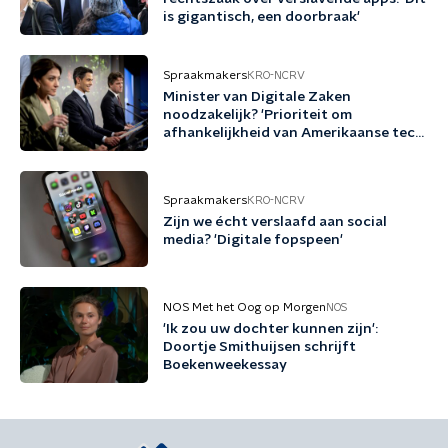
is gigantisch, een doorbraak'
Spraakmakers
KRO-NCRV
Minister van Digitale Zaken
noodzakelijk? 'Prioriteit om
afhankelijkheid van Amerikaanse tech
terug te dringen'
Spraakmakers
KRO-NCRV
Zijn we écht verslaafd aan social
media? 'Digitale fopspeen'
NOS Met het Oog op Morgen
NOS
'Ik zou uw dochter kunnen zijn':
Doortje Smithuijsen schrijft
Boekenweekessay