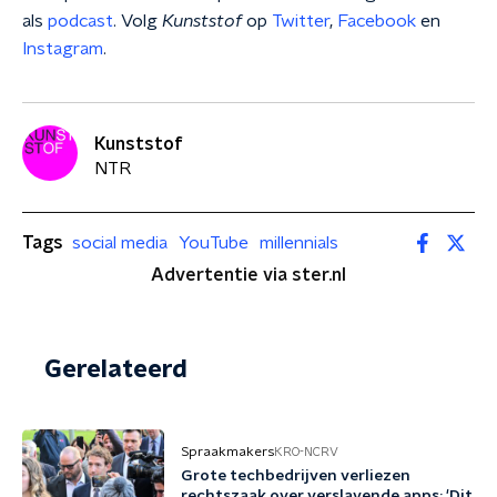
als
podcast
. Volg
Kunststof
op
Twitter
,
Facebook
en
Instagram
.
Kunststof
NTR
Tags
social media
YouTube
millennials
Advertentie via ster.nl
Gerelateerd
Spraakmakers
KRO-NCRV
Grote techbedrijven verliezen
rechtszaak over verslavende apps: 'Dit