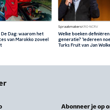
Spraakmakers
KRO-NCRV
 De Dag: waarom het
Welke boeken definiëren
es van Marokko zoveel
generatie? 'Iedereen no
t
Turks Fruit van Jan Wolk
er
o
Abonneer je op o