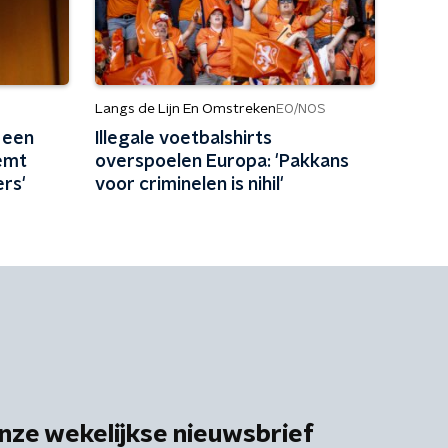
Langs de Lijn En Omstreken
EO/NOS
 een
Illegale voetbalshirts
emt
overspoelen Europa: 'Pakkans
ers'
voor criminelen is nihil'
nze wekelijkse nieuwsbrief