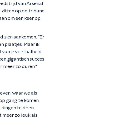
edstrijd van Arsenal
zitten op de tribune.
 aan om een keer op
d zien aankomen. ''Er
n plaatjes. Maar ik
l van je voetbalheld
een gigantisch succes
er meer zo duren.''
leven, waar we als
e op gang te komen.
 dingen te doen.
t meer zo leuk als