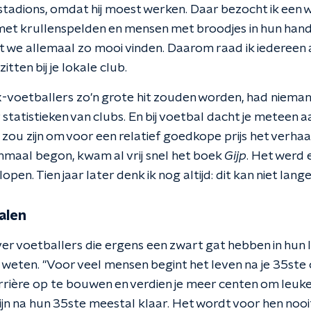
stadions, omdat hij moest werken. Daar bezocht ik een w
met krullenspelden en mensen met broodjes in hun hand 
at we allemaal zo mooi vinden. Daarom raad ik iedereen
itten bij je lokale club.
-voetballers zo'n grote hit zouden worden, had nieman
tatistieken van clubs. En bij voetbal dacht je meteen aa
zou zijn om voor een relatief goedkope prijs het verhaa
enmaal begon, kwam al vrij snel het boek
Gijp
. Het werd 
lopen. Tien jaar later denk ik nog altijd: dit kan niet lang
alen
ver voetballers die ergens een zwart gat hebben in hun 
f weten. ''Voor veel mensen begint het leven na je 35st
arrière op te bouwen en verdien je meer centen om leuke
jn na hun 35ste meestal klaar. Het wordt voor hen nooi