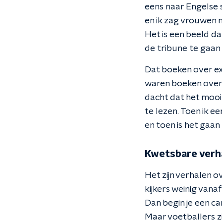
eens naar Engelse 
en ik zag vrouwen 
Het is een beeld d
de tribune te gaan z
Dat boeken over ex
waren boeken over s
dacht dat het mooi 
te lezen. Toen ik e
en toen is het gaan 
Kwetsbare verh
Het zijn verhalen o
kijkers weinig vana
Dan begin je een c
Maar voetballers zi