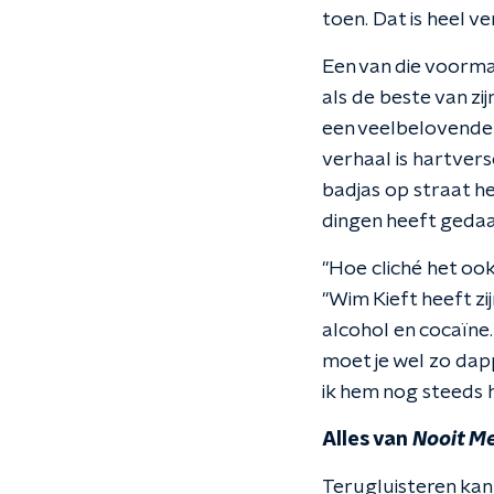
toen. Dat is heel ve
Een van die voorma
als de beste van z
een veelbelovende c
verhaal is hartvers
badjas op straat hel
dingen heeft gedaan
''Hoe cliché het ook
''Wim Kieft heeft z
alcohol en cocaïne.
moet je wel zo dapp
ik hem nog steeds h
Alles van
Nooit Me
Terugluisteren kan