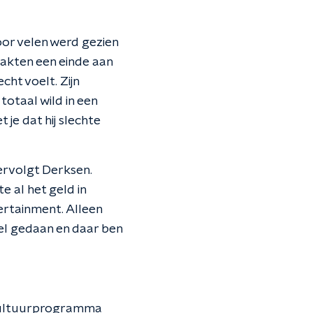
oor velen werd gezien
aakten een einde aan
cht voelt. Zijn
totaal wild in een
 je dat hij slechte
 vervolgt Derksen.
e al het geld in
tertainment. Alleen
wel gedaan en daar ben
cultuurprogramma