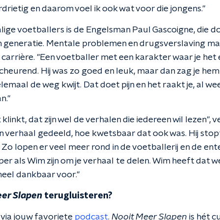
rdrietig en daarom voel ik ook wat voor die jongens.''
lige voetballers is de Engelsman Paul Gascoigne, die d
ijn generatie. Mentale problemen en drugsverslaving m
arrière. ''Een voetballer met een karakter waar je het e
cheurend. Hij was zo goed en leuk, maar dan zag je hem 
emaal de weg kwijt. Dat doet pijn en het raakt je, al weet
.''
 klinkt, dat zijn wel de verhalen die iedereen wil lezen'',
ijn verhaal gedeeld, hoe kwetsbaar dat ook was. Hij stopt
 Zo lopen er veel meer rond in de voetballerij en de en
er als Wim zijn om je verhaal te delen. Wim heeft dat 
eel dankbaar voor.''
er Slapen
terugluisteren?
 via jouw favoriete
podcast
.
Nooit Meer Slapen
is hét 