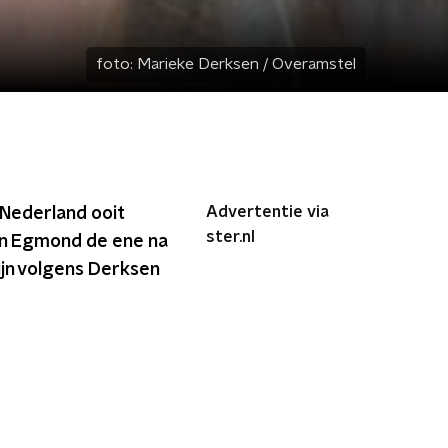
foto:
Marieke Derksen / Overamstel
Advertentie via
 Nederland ooit
ster.nl
an Egmond de ene na
ijn volgens Derksen