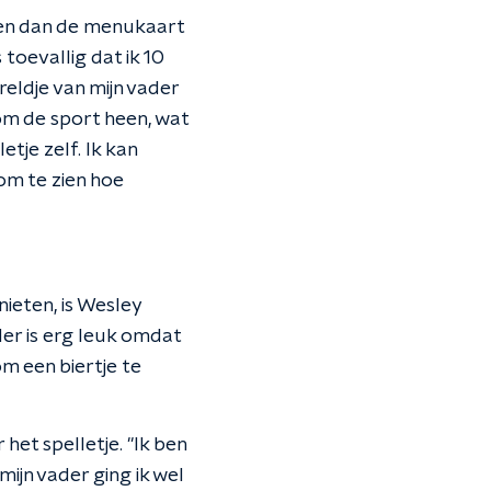
zen dan de menukaart
is toevallig dat ik 10
eldje van mijn vader
om de sport heen, wat
tje zelf. Ik kan
om te zien hoe
ieten, is Wesley
jder is erg leuk omdat
om een biertje te
et spelletje. ''Ik ben
ijn vader ging ik wel