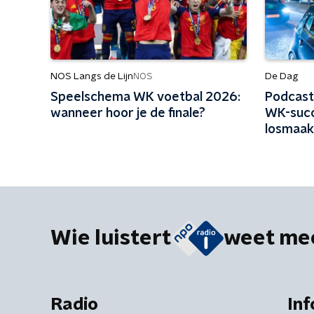
NOS Langs de Lijn
De Dag
NOS
Speelschema WK voetbal 2026:
Podcast
wanneer hoor je de finale?
WK-succ
losmaak
Wie luistert
weet me
Radio
Inf