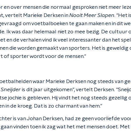
or en over mensen die normaal gesproken niet meer le
, vertelt Marieke Derksen in
Nooit Meer Slapen
. ''Het 
gevraagd om voetbalboeken te gaan maken en in dit wer
e. Ik was daar helemaal niet zo mee bezig. De cultuur 
 en de verhalen vind ik veel interessanter dan het spelle
onen die worden gemaakt van sporters. Het is geweldig 
rt of sporter wordt voor de mensen.''
voetbalhelden waar Marieke Derksen nog steeds van gen
k
Sneijder
is dit jaar uitgekomen'', vertelt Derksen. ''Snei
htse jochie is gebleven. Hij vindt het nog steeds gezellig 
n in de kroeg. Dat is zo charmant van hem.''
ter is van Johan Derksen, had ze geen voorliefde voor h
 gaan vinden toen ik zag wat het met mensen doet. Met m