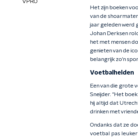
VPRO
Het zijn boeken vo
van de shoarmatent
jaar geleden werd 
Johan Derksen rold
het met mensen doet
genieten van de ic
belangrijk zo'n spo
Voetbalhelden
Een van die grote 
Sneijder. ''Het boe
hij altijd dat Utrec
drinken met vriende
Ondanks dat ze doch
voetbal pas leuker