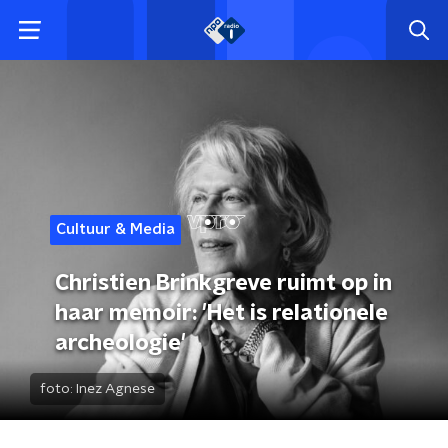
Cultuur & Media
Christien Brinkgreve ruimt op in
haar memoir: 'Het is relationele
archeologie'
foto:
Inez Agnese