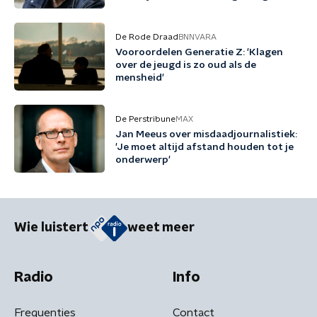
mezelf gehouden'
De Rode Draad
BNNVARA
Vooroordelen Generatie Z: 'Klagen
over de jeugd is zo oud als de
mensheid'
De Perstribune
MAX
Jan Meeus over misdaadjournalistiek:
'Je moet altijd afstand houden tot je
onderwerp'
Wie luistert
weet meer
Radio
Info
Frequenties
Contact