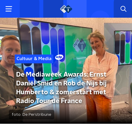
Cultuur & Media
De Mediaweek Awards: Ernst
Daniël Smid en Rob de Nijs bij
Humberto & zomerstart met
Radio Tour de France
foto:
De Perstribune