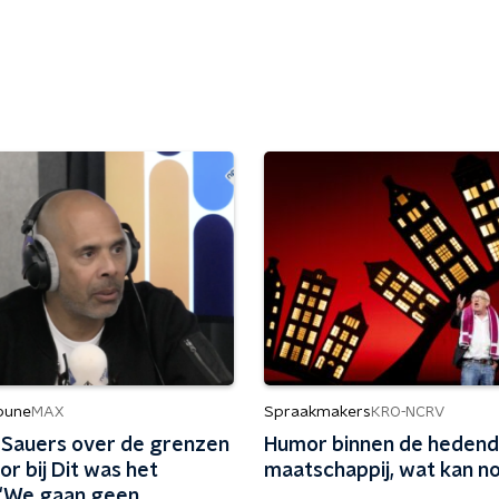
ibune
Spraakmakers
MAX
KRO-NCRV
n Sauers over de grenzen
Humor binnen de heden
r bij Dit was het
maatschappij, wat kan n
 'We gaan geen