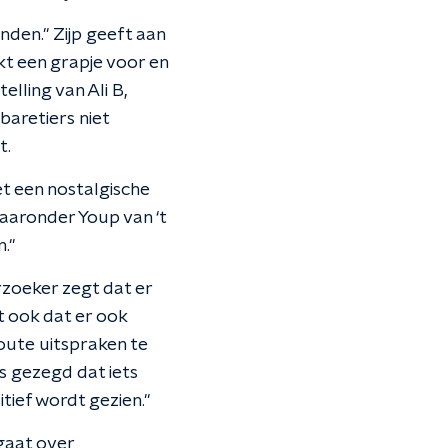
nden." Zijp geeft aan
kt een grapje voor en
elling van Ali B,
baretiers niet
t.
et een nostalgische
waaronder Youp van ‘t
."
erzoeker zegt dat er
dt ook dat er ook
oute uitspraken te
s gezegd dat iets
itief wordt gezien."
gaat over