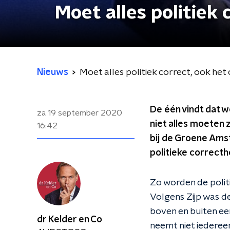
Moet alles politiek 
Nieuws
Moet alles politiek correct, ook het
De één vindt dat w
za 19 september 2020
niet alles moeten 
16:42
bij de Groene Ams
politieke correcthe
Zo worden de polit
Volgens Zijp was de
boven en buiten een
dr Kelder en Co
neemt niet iedereen