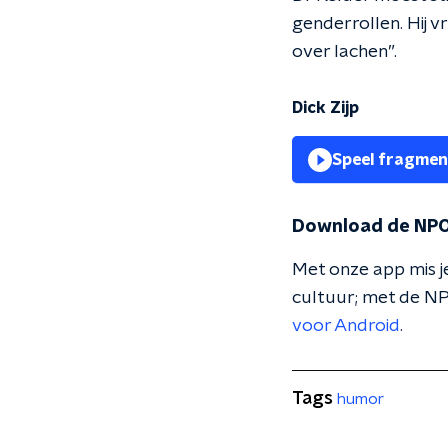
genderrollen. Hij v
over lachen”.
Dick Zijp
Speel fragmen
Download de NPO
Met onze app mis je
cultuur; met de NP
voor Android
.
Tags
humor