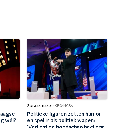
Spraakmakers
KRO-NCRV
daagse
Politieke figuren zetten humor
og wél?
en spel in als politiek wapen:
'Verlicht de boodschap heel erg'