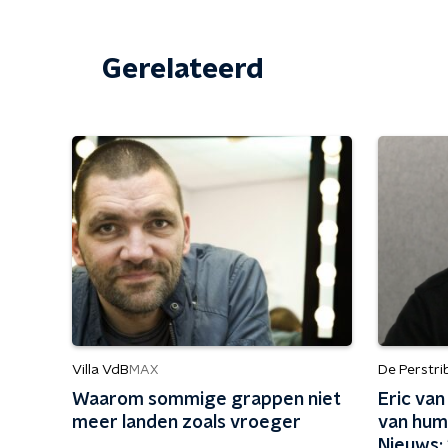
Gerelateerd
Villa VdB
De Perstr
MAX
Waarom sommige grappen niet
Eric va
meer landen zoals vroeger
van humo
Nieuws: