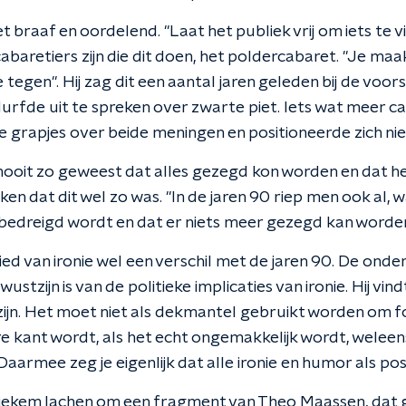
 braaf en oordelend. "Laat het publiek vrij om iets te vi
abaretiers zijn die dit doen, het poldercabaret. "Je maa
tegen". Hij zag dit een aantal jaren geleden bij de voorst
 durfde uit te spreken over zwarte piet. Iets wat meer ca
 grapjes over beide meningen en positioneerde zich nie
 nooit zo geweest dat alles gezegd kon worden en dat h
en dat dit wel zo was. "In de jaren 90 riep men ook al, 
edreigd wordt en dat er niets meer gezegd kan worden
bied van ironie wel een verschil met de jaren 90. De ond
stzijn is van de politieke implicaties van ironie. Hij vin
 zijn. Het moet niet als dekmantel gebruikt worden om f
e kant wordt, als het echt ongemakkelijk wordt, weleen
: "Daarmee zeg je eigenlijk dat alle ironie en humor als pos
tiekem lachen om een fragment van Theo Maassen, dat 