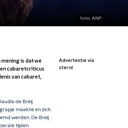
foto:
ANP
Advertentie via
n mening is dat we
ster.nl
en cabaretcriticus
enis van cabaret,
audia de Breij.
 grapje maakte en zich
noemd werden. De Breij
erale tijden.