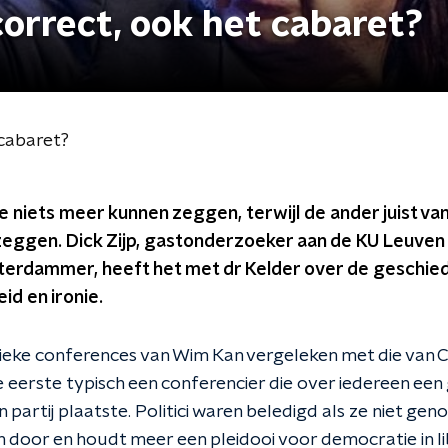
correct, ook het cabaret?
 cabaret?
e niets meer kunnen zeggen, terwijl de ander juist va
zeggen. Dick Zijp, gastonderzoeker aan de KU Leuven 
terdammer, heeft het met dr Kelder over de geschied
id en ironie.
ieke conferences van Wim Kan vergeleken met die van Cl
 eerste typisch een conferencier die over iedereen een
 partij plaatste. Politici waren beledigd als ze niet ge
 door en houdt meer een pleidooi voor democratie in lib