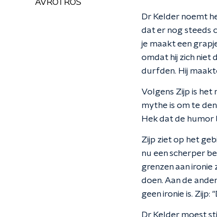
AVROTROS
Dr Kelder noemt het
dat er nog steeds c
je maakt een grapje 
omdat hij zich niet
durfden. Hij maakte
Volgens Zijp is het
mythe is om te denk
Hek dat de humor b
Zijp ziet op het ge
nu een scherper bewu
grenzen aan ironie
doen. Aan de ander
geen ironie is. Zijp
Dr Kelder moest s