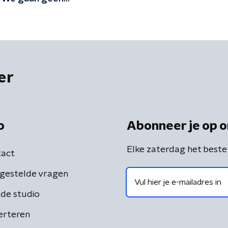
rp uit de weg'
er
o
Abonneer je op o
Elke zaterdag het beste
act
gestelde vragen
de studio
erteren