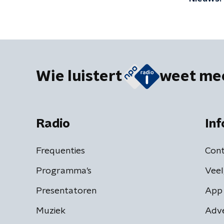
onderwe
Wie luistert
weet me
Radio
Inf
Frequenties
Cont
Programma's
Veel
Presentatoren
App 
Muziek
Adv