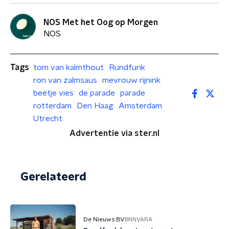
NOS Met het Oog op Morgen
NOS
Tags
tom van kalmthout
Rundfunk
ron van zalmsaus
mevrouw rijnink
beetje vies
de parade
parade
rotterdam
Den Haag
Amsterdam
Utrecht
Advertentie via ster.nl
Gerelateerd
De Nieuws BV
BNNVARA