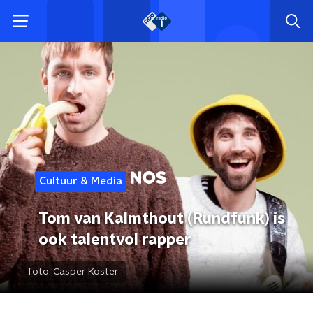
Cultuur & Media
Tom van Kalmthout (Rundfunk) is
ook talentvol rapper
foto:
Casper Koster