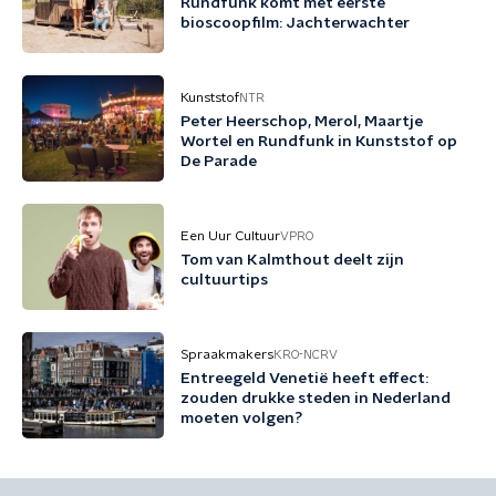
Rundfunk komt met eerste
bioscoopfilm: Jachterwachter
Kunststof
NTR
Peter Heerschop, Merol, Maartje
Wortel en Rundfunk in Kunststof op
De Parade
Een Uur Cultuur
VPRO
Tom van Kalmthout deelt zijn
cultuurtips
Spraakmakers
KRO-NCRV
Entreegeld Venetië heeft effect:
zouden drukke steden in Nederland
moeten volgen?