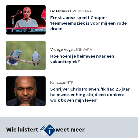
De Nieuws BV
BNNVARA
Ernst Jansz speelt Chopin:
'Heimweemuziek is voor mij een rode
draad'
Vroege Vogels
BNNVARA
Hoe noem je heimwee naar een
vakantieplek?
Kunststof
NTR
Schrijver Chris Polanen: 'Ik had 25 jaar
heimwee, er hing altijd een donkere
wolk boven mijn leven'
Wie luistert
weet meer