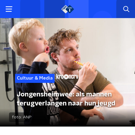
Cultuur & Media
Jongensheimwee: als mannen
terugverlangen naar hun jeugd
foto:
ANP