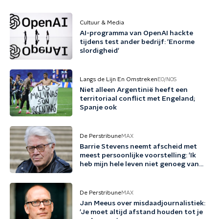
Cultuur & Media
AI-programma van OpenAI hackte
tijdens test ander bedrijf: 'Enorme
slordigheid'
Langs de Lijn En Omstreken
EO/NOS
Niet alleen Argentinië heeft een
territoriaal conflict met Engeland;
Spanje ook
De Perstribune
MAX
Barrie Stevens neemt afscheid met
meest persoonlijke voorstelling: 'Ik
heb mijn hele leven niet genoeg van
mezelf gehouden'
De Perstribune
MAX
Jan Meeus over misdaadjournalistiek:
'Je moet altijd afstand houden tot je