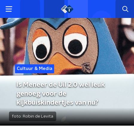
Cultuur & Media
Is Meneer de Uil 2.0 wel leuk
genoeg voor de
kijkbuiskindertjes van nu?
foto:
Robin de Levita