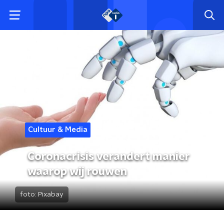
Cultuur & Media
Coronacrisis verandert manier
waarop wij rouwen
foto:
Pixabay