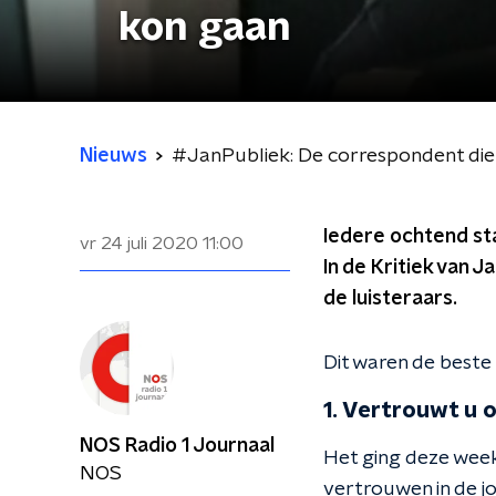
kon gaan
Nieuws
#JanPubliek: De correspondent die 
Iedere ochtend st
vr 24 juli 2020
11:00
In de Kritiek van 
de luisteraars.
Dit waren de beste
1. Vertrouwt u 
NOS Radio 1 Journaal
Het ging deze week
NOS
vertrouwen in de jo