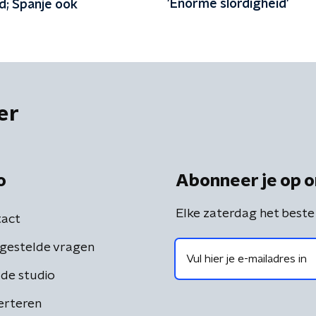
'Enorme slordigheid'
d; Spanje ook
er
o
Abonneer je op o
Elke zaterdag het beste
act
gestelde vragen
de studio
erteren