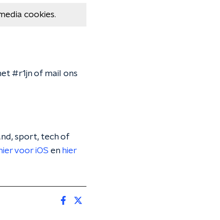
media cookies.
et #r1jn of mail ons
nd, sport, tech of
hier voor iOS
en
hier