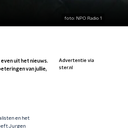
foto:
NPO Radio 1
Advertentie via
even uit het nieuws.
ster.nl
teringen van jullie,
listen en het
Heeft Jurgen