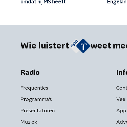
omdat hij MS heeft
Engelan
Wie luistert
weet me
Radio
Inf
Frequenties
Cont
Programma's
Veel
Presentatoren
App 
Muziek
Adv