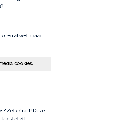
s?
ooten al wel, maar
media cookies.
s? Zeker niet! Deze
toestel zit.