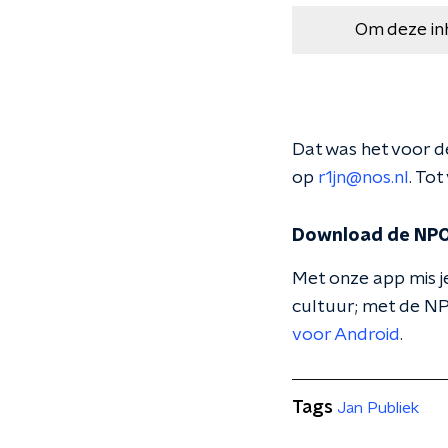
Om deze in
Dat was het voor de
op
r1jn@nos.nl
. To
Download de NPO
Met onze app mis je
cultuur; met de NP
voor Android
.
Tags
Jan Publiek