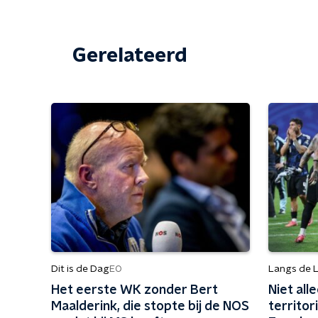
Gerelateerd
Dit is de Dag
Langs de L
EO
Het eerste WK zonder Bert
Niet all
Maalderink, die stopte bij de NOS
territor