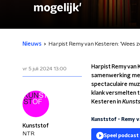
mogelijk'
Nieuws
Harpist Remy van Kesteren: 'Wees zo
Harpist Remy van K
vr 5 juli 2024
13:00
samenwerking met h
spectaculaire muz
klank versmelten t
Kesteren in
Kunsts
Kunststof - Remy v
Kunststof
NTR
Speel podcast