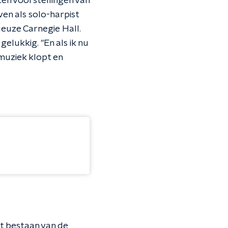
ten voorstellingen van
ven als solo-harpist
ueuze Carnegie Hall.
elukkig. "En als ik nu
 muziek klopt en
rt bestaan van de