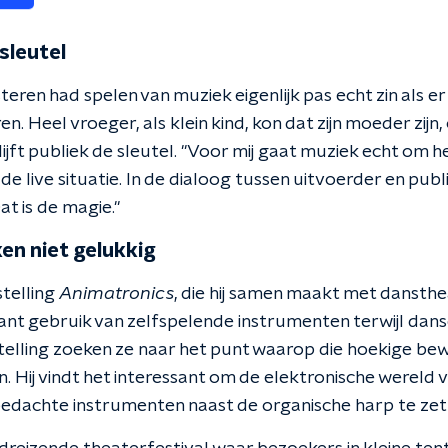
 sleutel
ren had spelen van muziek eigenlijk pas echt zin als er
en. Heel vroeger, als klein kind, kon dat zijn moeder zijn, o
jft publiek de sleutel. "Voor mij gaat muziek echt om h
n de live situatie. In de dialoog tussen uitvoerder en publi
at is de magie."
en niet gelukkig
telling
Animatronics
, die hij samen maakt met dansth
kant gebruik van zelfspelende instrumenten terwijl dans
stelling zoeken ze naar het punt waarop die hoekige be
Hij vindt het interessant om de elektronische wereld 
bedachte instrumenten naast de organische harp te zet