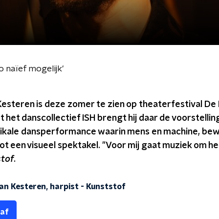
 naïef mogelijk'
esteren is deze zomer te zien op theaterfestival De 
et danscollectief ISH brengt hij daar de voorstelli
ikale dansperformance waarin mens en machine, bew
ot een visueel spektakel. "Voor mij gaat muziek om het
tof
.
an Kesteren, harpist
-
Kunststof
 af