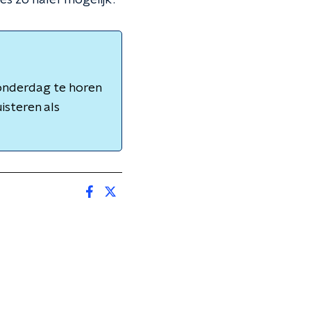
es zo naïef mogelijk'.
onderdag te horen
isteren als