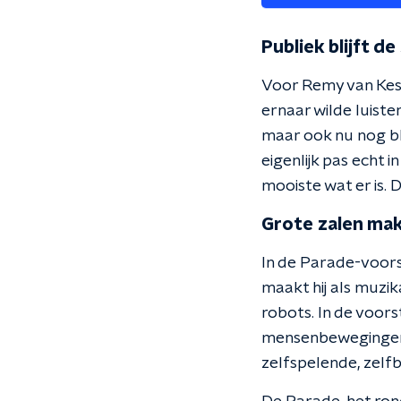
Publiek blijft de
Voor Remy van Keste
ernaar wilde luister
maar ook nu nog bli
eigenlijk pas echt i
mooiste wat er is. D
Grote zalen mak
In de Parade-voors
maakt hij als muzi
robots. In de voor
mensenbewegingen. 
zelfspelende, zelf