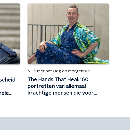
NOS Met het Oog op Morgen
NOS
The Hands That Heal: '60
scheid
portretten van allemaal
krachtige mensen die voor
hele
elkaar zorgen'
ezelf