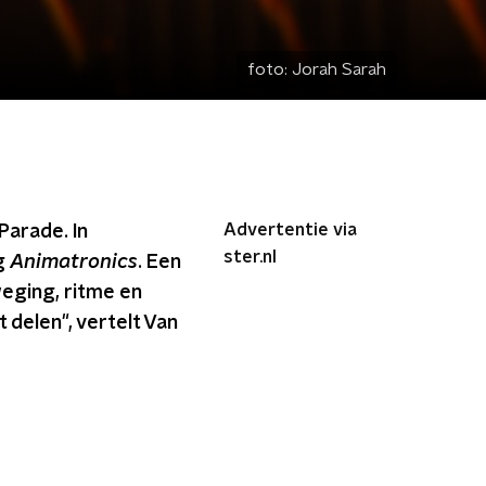
foto:
Jorah Sarah
Advertentie via
Parade. In
ster.nl
ng
Animatronics
. Een
eging, ritme en
 delen", vertelt Van