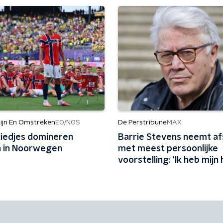
ijn En Omstreken
De Perstribune
EO/NOS
MAX
liedjes domineren
Barrie Stevens neemt af
en in Noorwegen
met meest persoonlijke
voorstelling: 'Ik heb mijn 
leven niet genoeg van m
gehouden'