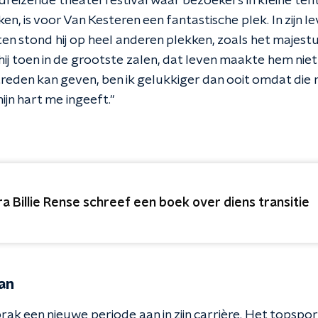
dreizende theaterfestival waar bezoekers in kleine ten
en, is voor Van Kesteren een fantastische plek. In zijn le
en stond hij op heel anderen plekken, zoals het majest
ij toen in de grootste zalen, dat leven maakte hem niet g
treden kan geven, ben ik gelukkiger dan ooit omdat die
jn hart me ingeeft."
ra Billie Rense schreef een boek over diens transitie
an
rak een nieuwe periode aan in zijn carrière. Het topspo