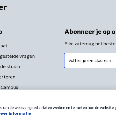
er
o
Abonneer je op o
Elke zaterdag het beste
act
gestelde vragen
de studio
erteren
 Campus