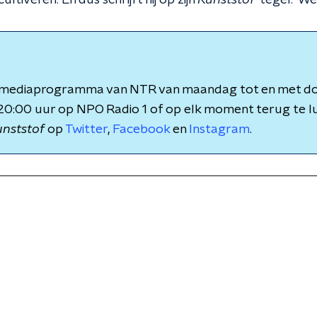
ultiveren. En dus schrijft hij op zijn
Kunststof
-tegel: 'We
n mediaprogramma van NTR van maandag tot en met d
20:00 uur op NPO Radio 1 of op elk moment terug te lu
nststof
op
Twitter
,
Facebook
en
Instagram
.