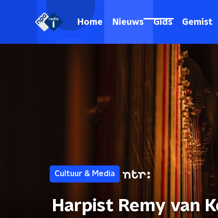
Home
Nieuws
Gids
Gemist
Cultuur & Media
Harpist Remy van K