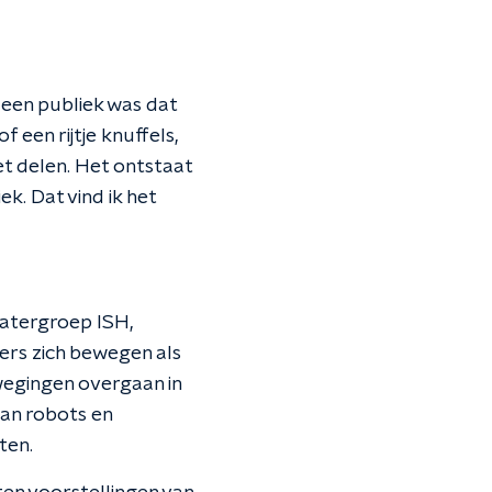
 een publiek was dat
f een rijtje knuffels,
et delen. Het ontstaat
ek. Dat vind ik het
eatergroep ISH,
ers zich bewegen als
wegingen overgaan in
van robots en
ten.