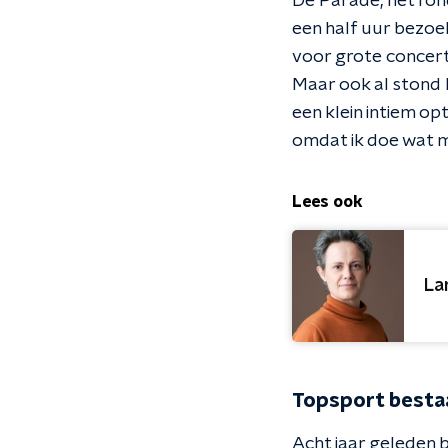
De Parade, het ron
een half uur bezoek
voor grote concert
Maar ook al stond h
een klein intiem op
omdat ik doe wat mi
Lees ook
La
Topsport besta
Acht jaar geleden b