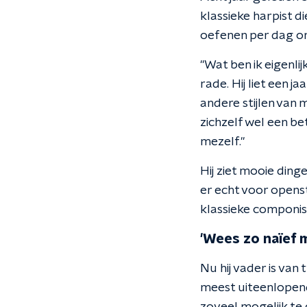
klassieke harpist 
oefenen per dag om 
"Wat ben ik eigenlijk
rade. Hij liet een 
andere stijlen van m
zichzelf wel een be
mezelf."
Hij ziet mooie ding
er echt voor opens
klassieke componiste
'Wees zo naïef m
Nu hij vader is van
meest uiteenlopende