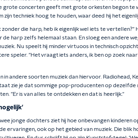
die grote concerten geeft met grote orkesten begon te w
zijn techniek hoog te houden, waar deed hij het eigenli
 zonder die harp, heb ik eigenlijk wel iets te vertellen?" Hi
jaar de harp zelfs helemaal staan. En sloeg een andere we
uziek. Nu speelt hij minder virtuoos in technisch opzicht,
tere speler. "Het vraagt iets anders, ik ben op zoek naar 
en in andere soorten muziek dan hiervoor. Radiohead, Ke
taat zie je dat sommige pop-producenten op dezelfde 
n. "Er is van alles te ontdekken en dat is heerlijk."
ogelijk'
 twee jonge dochters ziet hij hoe onbevangen kinderen 
 ervaringen, ook op het gebied van muziek. Die blik hoop