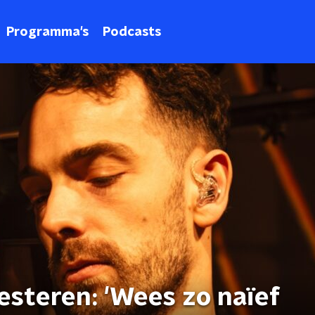
Programma's
Podcasts
esteren: 'Wees zo naïef