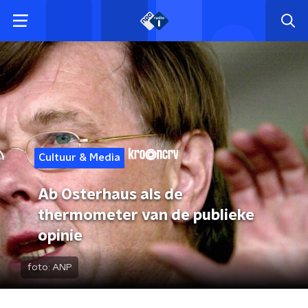
Cultuur & Media
Ab Osterhaus als de
thermometer van de publieke
opinie
foto:
ANP