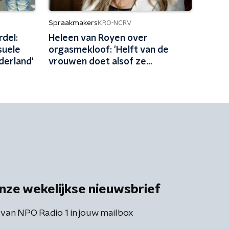
Spraakmakers
KRO-NCRV
rdel:
Heleen van Royen over
suele
orgasmekloof: 'Helft van de
ederland'
vrouwen doet alsof ze
klaarkomt, stop daarmee!'
nze wekelijkse nieuwsbrief
 van NPO Radio 1 in jouw mailbox