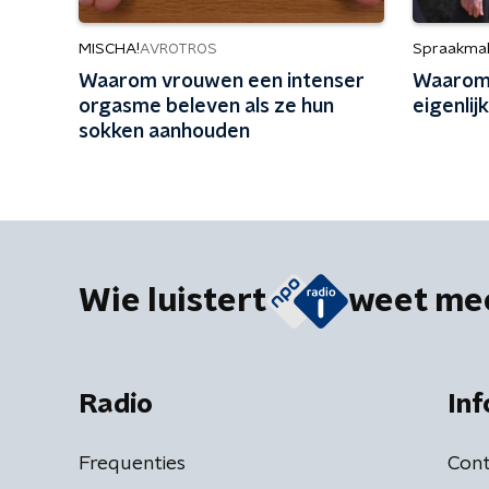
MISCHA!
Spraakma
AVROTROS
Waarom vrouwen een intenser
Waarom
orgasme beleven als ze hun
eigenlij
sokken aanhouden
Wie luistert
weet me
Radio
Inf
Frequenties
Cont