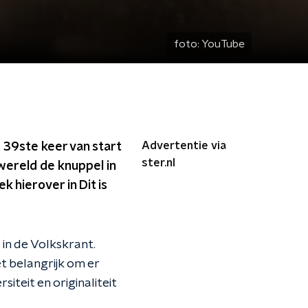
foto:
YouTube
Advertentie via
 39ste keer van start
ster.nl
wereld de knuppel in
k hierover in Dit is
 in de Volkskrant.
het belangrijk om er
teit en originaliteit