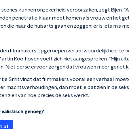
 scenes kunnen onzekerheid veroorzaken, zegt Bijen. "Als
nden penetratie klaar moet komen als vrouw en het gebe
 die naar de huisarts gaan en zeggen: er is iets mis met
rden filmmakers opgeroepen verantwoordelijkheid te n
 Martin Koolhoven voelt zich niet aangesproken. "Mijn uit
n. Niet perse ervoor zorgen dat vrouwen meer genot kr
rtje Smit vindt dat filmmakers vooral een verhaal moeten
over machtsverhoudingen, dan moet je dat zien in de sek
aten zien van hoe precies de seks werkt."
t realistisch genoeg?
t af