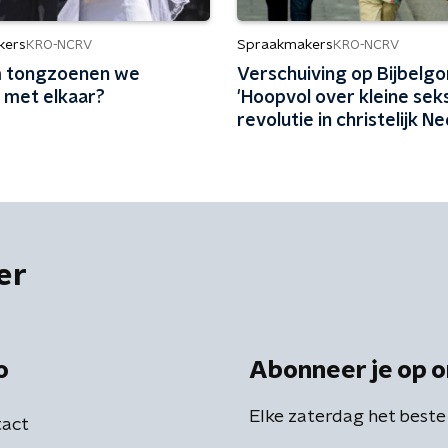
kers
Spraakmakers
KRO-NCRV
KRO-NCRV
 tongzoenen we
Verschuiving op Bijbelgo
k met elkaar?
'Hoopvol over kleine sek
revolutie in christelijk N
er
o
Abonneer je op o
Elke zaterdag het beste
act