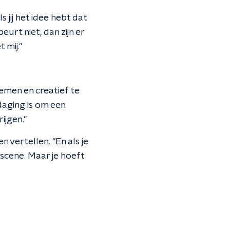
 jij het idee hebt dat
urt niet, dan zijn er
 mij."
emen en creatief te
daging is om een
ijgen."
 vertellen. "En als je
sscene. Maar je hoeft