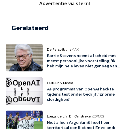
Advertentie via ster.nl
Gerelateerd
De Perstribune
MAX
Barrie Stevens neemt afscheid met
meest persoonlijke voorstelling: 'Ik
heb mijn hele leven niet genoeg van
mezelf gehouden'
Cultuur & Media
AI-programma van OpenAI hackte
tijdens test ander bedrijf: 'Enorme
slordigheid'
Langs de Lijn En Omstreken
EO/NOS
Niet alleen Argentinië heeft een
territoriaal conflict met Engeland;