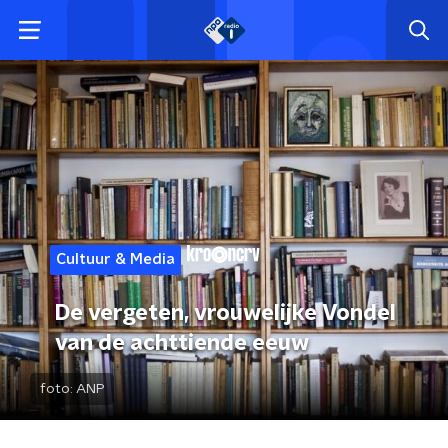
Cultuur & Media
De vergeten, vrouwelijke Vondel
van de achttiende eeuw
foto:
ANP