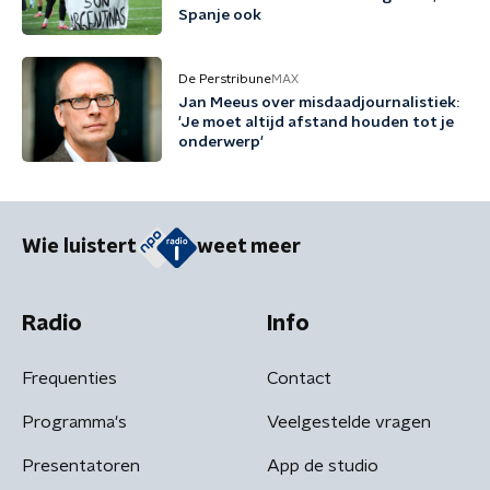
Spanje ook
De Perstribune
MAX
Jan Meeus over misdaadjournalistiek:
'Je moet altijd afstand houden tot je
onderwerp'
Wie luistert
weet meer
Radio
Info
Frequenties
Contact
Programma's
Veelgestelde vragen
Presentatoren
App de studio