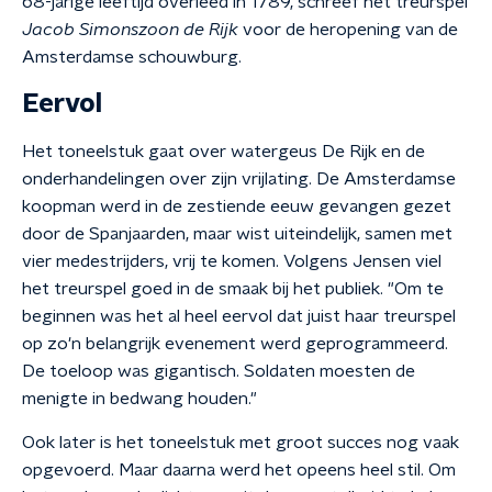
68-jarige leeftijd overleed in 1789, schreef het treurspel
Jacob Simonszoon de Rijk
voor de heropening van de
Amsterdamse schouwburg.
Eervol
Het toneelstuk gaat over watergeus De Rijk en de
onderhandelingen over zijn vrijlating. De Amsterdamse
koopman werd in de zestiende eeuw gevangen gezet
door de Spanjaarden, maar wist uiteindelijk, samen met
vier medestrijders, vrij te komen. Volgens Jensen viel
het treurspel goed in de smaak bij het publiek. "Om te
beginnen was het al heel eervol dat juist haar treurspel
op zo'n belangrijk evenement werd geprogrammeerd.
De toeloop was gigantisch. Soldaten moesten de
menigte in bedwang houden."
Ook later is het toneelstuk met groot succes nog vaak
opgevoerd. Maar daarna werd het opeens heel stil. Om