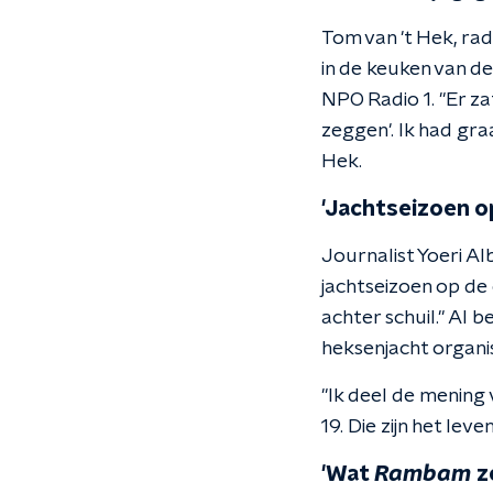
Tom van 't Hek, ra
in de keuken van de
NPO Radio 1. "Er za
zeggen'. Ik had gra
Hek.
'Jachtseizoen o
Journalist Yoeri Al
jachtseizoen op de
achter schuil." Al 
heksenjacht organis
"Ik deel de mening v
19. Die zijn het le
'Wat
Rambam
ze