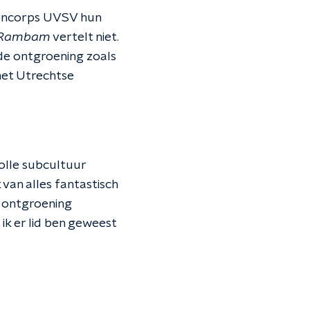
tencorps UVSV hun
Rambam
vertelt niet.
 de ontgroening zoals
het Utrechtse
volle subcultuur
 van alles fantastisch
ie ontgroening
 ik er lid ben geweest