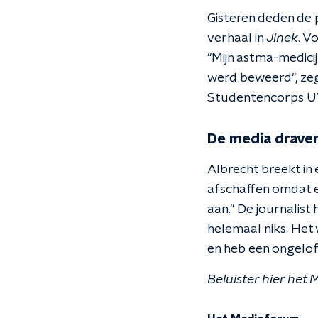
Gisteren deden de
verhaal in
Jinek
. V
"Mijn astma-medicij
werd beweerd", zeg
Studentencorps U
De media drave
Albrecht breekt in 
afschaffen omdat er 
aan." De journalist
helemaal niks. Het 
en heb een ongelofe
Beluister hier het