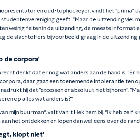
diopresentator en oud-tophockeyer, vindt het "prima" 
 studentenvereniging geeft. "Maar de uitzending viel mij
ten weinig feiten in de uitzending, de meeste informati
ag de slachtoffers bijvoorbeeld graag in de uitzending g
p de corpora'
brecht denkt dat er nog wat anders aan de hand is. "Er 
 corpora, daar gaat een toenemende intolerantie ten o
benadrukt hij dat "excessen er absoluut niet bijhoren". 
eren op alles wat anders is?"
an mijn buurman", valt Van 't Hek hem bij. "Ik heb zelf ki
ven aan het ontdekken en lopen dan wel eens over de rand
gt, klopt niet'