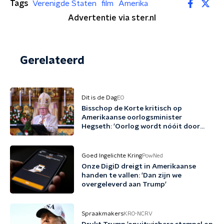
Tags
Verenigde Staten
film
Amerika
Advertentie via ster.nl
Gerelateerd
Dit is de Dag
EO
Bisschop de Korte kritisch op
Amerikaanse oorlogsminister
Hegseth: 'Oorlog wordt nóóit door
God gezegend'
Goed Ingelichte Kring
PowNed
Onze DigiD dreigt in Amerikaanse
handen te vallen: 'Dan zijn we
overgeleverd aan Trump'
Spraakmakers
KRO-NCRV