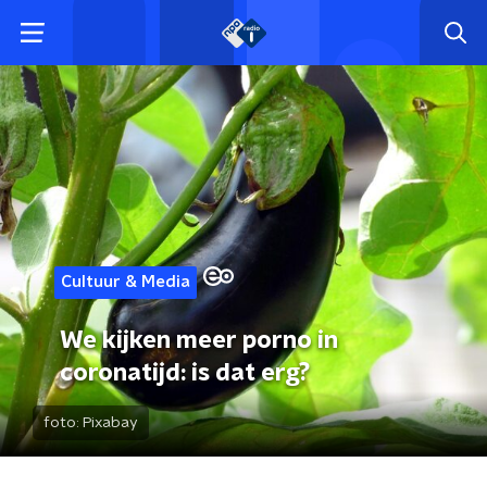
Cultuur & Media
We kijken meer porno in
coronatijd: is dat erg?
foto:
Pixabay