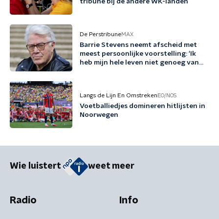
tribune bij de andere WK-landen
De Perstribune
MAX
Barrie Stevens neemt afscheid met
meest persoonlijke voorstelling: 'Ik
heb mijn hele leven niet genoeg van
mezelf gehouden'
Langs de Lijn En Omstreken
EO/NOS
Voetballiedjes domineren hitlijsten in
Noorwegen
Wie luistert
weet meer
Radio
Info