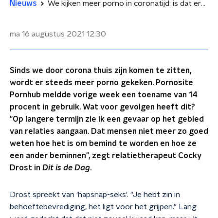
Nieuws
We kijken meer porno in coronatijd: is dat erg?
ma 16 augustus 2021
12:30
Sinds we door corona thuis zijn komen te zitten,
wordt er steeds meer porno gekeken. Pornosite
Pornhub meldde vorige week een toename van 14
procent in gebruik. Wat voor gevolgen heeft dit?
"Op langere termijn zie ik een gevaar op het gebied
van relaties aangaan. Dat mensen niet meer zo goed
weten hoe het is om bemind te worden en hoe ze
een ander beminnen", zegt relatietherapeut Cocky
Drost in
Dit is de Dag
.
Drost spreekt van 'hapsnap-seks'. "Je hebt zin in
behoeftebevrediging, het ligt voor het grijpen." Lang