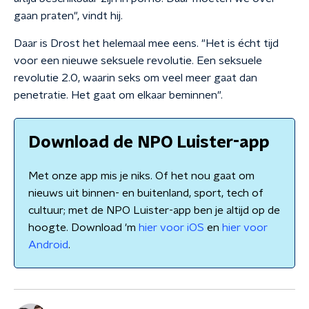
gaan praten", vindt hij.
Daar is Drost het helemaal mee eens. "Het is écht tijd
voor een nieuwe seksuele revolutie. Een seksuele
revolutie 2.0, waarin seks om veel meer gaat dan
penetratie. Het gaat om elkaar beminnen".
Download de NPO Luister-app
Met onze app mis je niks. Of het nou gaat om
nieuws uit binnen- en buitenland, sport, tech of
cultuur; met de NPO Luister-app ben je altijd op de
hoogte. Download 'm
hier voor iOS
en
hier voor
Android
.