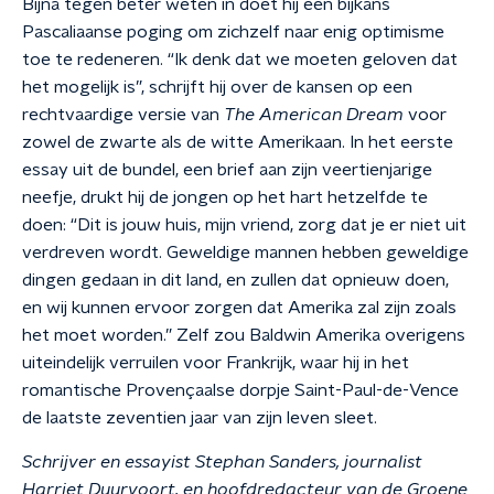
Bijna tegen beter weten in doet hij een bijkans
Pascaliaanse poging om zichzelf naar enig optimisme
toe te redeneren. “Ik denk dat we moeten geloven dat
het mogelijk is”, schrijft hij over de kansen op een
rechtvaardige versie van
The American Dream
voor
zowel de zwarte als de witte Amerikaan. In het eerste
essay uit de bundel, een brief aan zijn veertienjarige
neefje, drukt hij de jongen op het hart hetzelfde te
doen: “Dit is jouw huis, mijn vriend, zorg dat je er niet uit
verdreven wordt. Geweldige mannen hebben geweldige
dingen gedaan in dit land, en zullen dat opnieuw doen,
en wij kunnen ervoor zorgen dat Amerika zal zijn zoals
het moet worden.” Zelf zou Baldwin Amerika overigens
uiteindelijk verruilen voor Frankrijk, waar hij in het
romantische Provençaalse dorpje Saint-Paul-de-Vence
de laatste zeventien jaar van zijn leven sleet.
Schrijver en essayist Stephan Sanders, journalist
Harriet Duurvoort, en hoofdredacteur van de Groene