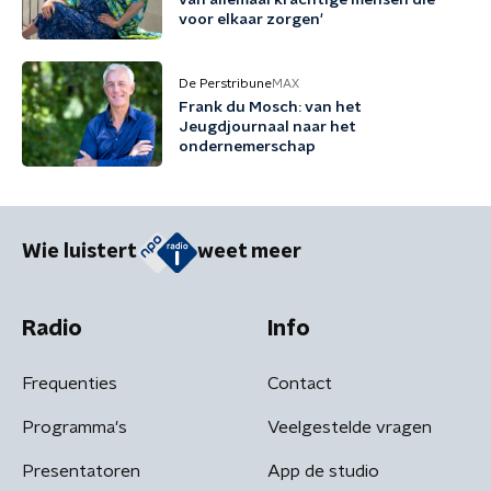
van allemaal krachtige mensen die
voor elkaar zorgen'
De Perstribune
MAX
Frank du Mosch: van het
Jeugdjournaal naar het
ondernemerschap
Wie luistert
weet meer
Radio
Info
Frequenties
Contact
Programma's
Veelgestelde vragen
Presentatoren
App de studio