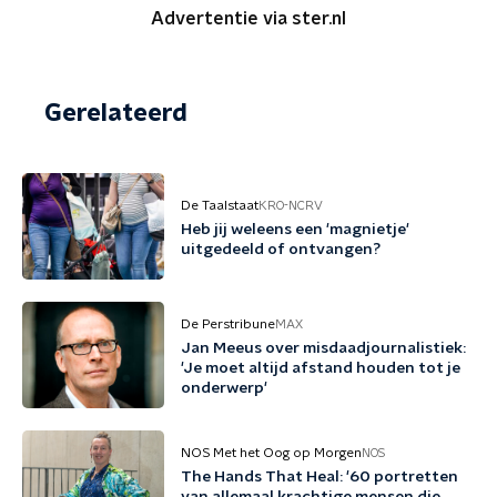
Advertentie via ster.nl
Gerelateerd
De Taalstaat
KRO-NCRV
Heb jij weleens een 'magnietje'
uitgedeeld of ontvangen?
De Perstribune
MAX
Jan Meeus over misdaadjournalistiek:
'Je moet altijd afstand houden tot je
onderwerp'
NOS Met het Oog op Morgen
NOS
The Hands That Heal: '60 portretten