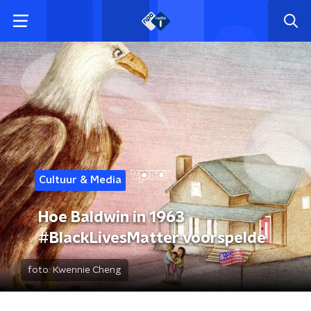
Cultuur & Media
Hoe Baldwin in 1963
#BlackLivesMatter voorspelde
foto:
Kwennie Cheng