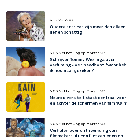
Villa VdB
MAX
Oudere actrices zijn meer dan alleen
lief en schattig
NOS Met het Oog op Morgen
NOS
Schrijver Tommy Wieringa over
verfilming Joe Speedboot: 'Waar heb
ik nou naar gekeken?'
NOS Met het Oog op Morgen
NOS
Neurodiversiteit staat centraal voor
én achter de schermen van film 'Kain'
NOS Met het Oog op Morgen
NOS
Verhalen over ontheemding van
filmmakers uit conflictgebieden op