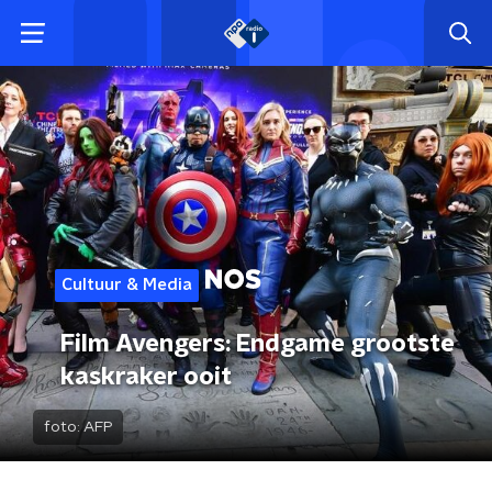
Cultuur & Media
Film Avengers: Endgame grootste
kaskraker ooit
foto:
AFP