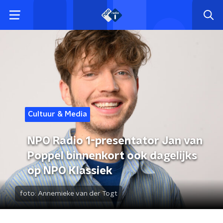
Cultuur & Media
NPO Radio 1-presentator Jan van
Poppel binnenkort ook dagelijks
op NPO Klassiek
foto:
Annemieke van der Togt