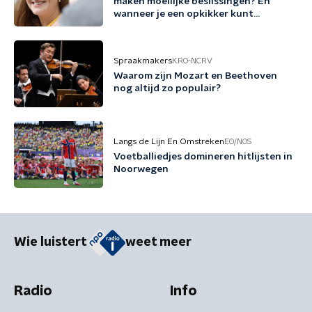
maken moeilijke beslissingen? En
wanneer je een opkikker kunt
gebruiken?
Spraakmakers
KRO-NCRV
Waarom zijn Mozart en Beethoven
nog altijd zo populair?
Langs de Lijn En Omstreken
EO/NOS
Voetballiedjes domineren hitlijsten in
Noorwegen
Wie luistert
weet meer
Radio
Info