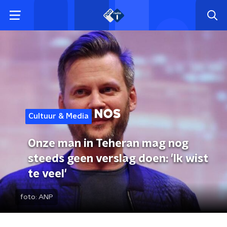
Cultuur & Media
Onze man in Teheran mag nog
steeds geen verslag doen: 'Ik wist
te veel'
foto:
ANP