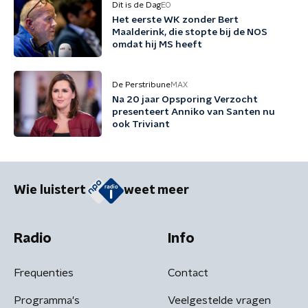
Dit is de Dag
EO
Het eerste WK zonder Bert
Maalderink, die stopte bij de NOS
omdat hij MS heeft
De Perstribune
MAX
Na 20 jaar Opsporing Verzocht
presenteert Anniko van Santen nu
ook Triviant
Wie luistert
weet meer
Radio
Info
Frequenties
Contact
Programma's
Veelgestelde vragen