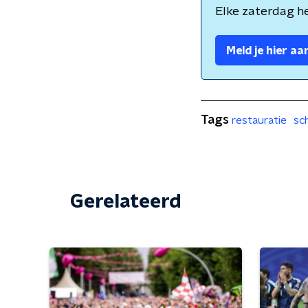
Elke zaterdag he
Meld je hier aa
Tags
restauratie
sc
Gerelateerd