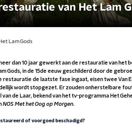
 restauratie van Het Lam 
n Het Lam Gods
 meer dan 10 jaar gewerkt aan de restauratie van het 
 Lam Gods, in de 15de eeuw geschilderd door de gebro
e restauratie de laatste fase ingaat, eisen twee Van
ellijk wordt stopgezet. Er zouden onherstelbare fou
l van de Laar, bekend van het tv-programma Het Geh
in
NOS Met het Oog op Morgen.
estaureerd of voorgoed beschadigd?