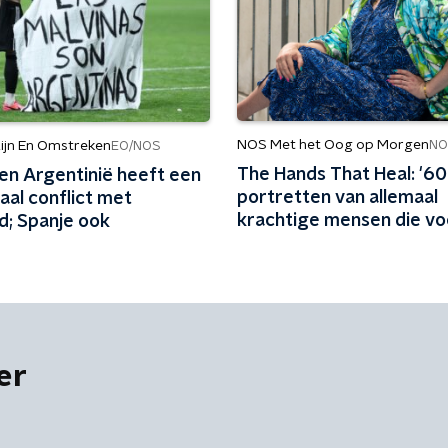
NOS Met het Oog op Morgen
NO
ijn En Omstreken
EO/NOS
The Hands That Heal: '60
een Argentinië heeft een
portretten van allemaal
iaal conflict met
krachtige mensen die vo
d; Spanje ook
elkaar zorgen'
er