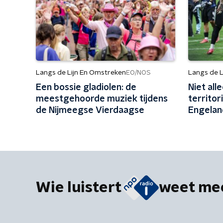
Langs de Lijn En Omstreken
Langs de L
EO/NOS
Een bossie gladiolen: de
Niet all
meestgehoorde muziek tijdens
territor
de Nijmeegse Vierdaagse
Engelan
Wie luistert
weet me