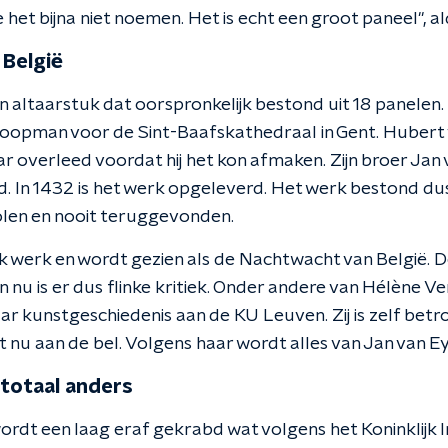
je het bijna niet noemen. Het is echt een groot paneel", a
 België
 altaarstuk dat oorspronkelijk bestond uit 18 panelen.
oopman voor de Sint-Baafskathedraal in Gent. Hubert 
overleed voordat hij het kon afmaken. Zijn broer Jan 
. In 1432 is het werk opgeleverd. Het werk bestond dus
tolen en nooit teruggevonden.
jk werk en wordt gezien als de Nachtwacht van België. De
n nu is er dus flinke kritiek. Onder andere van Hélène V
r kunstgeschiedenis aan de KU Leuven. Zij is zelf betro
kt nu aan de bel. Volgens haar wordt alles van Jan van 
 totaal anders
wordt een laag eraf gekrabd wat volgens het Koninklijk 