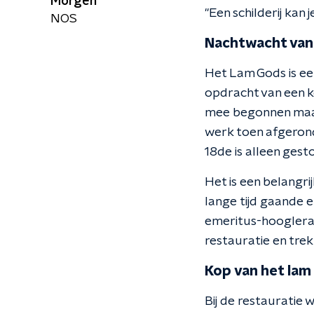
Morgen
"Een schilderij kan 
NOS
Nachtwacht van
Het Lam Gods is een
opdracht van een k
mee begonnen maar 
werk toen afgerond
18de is alleen ges
Het is een belangri
lange tijd gaande e
emeritus-hoogleraa
restauratie en tre
Kop van het lam
Bij de restauratie 