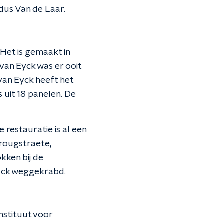
ldus Van de Laar.
 Het is gemaakt in
van Eyck was er ooit
van Eyck heeft het
 uit 18 panelen. De
 restauratie is al een
erougstraete,
kken bij de
Eyck weggekrabd.
Instituut voor