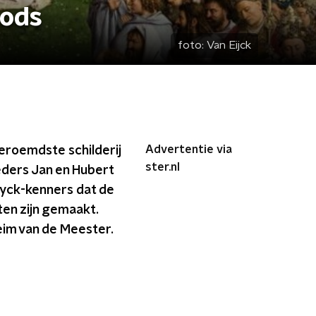
Gods
foto:
Van Eijck
Advertentie via
beroemdste schilderij
ster.nl
eders Jan en Hubert
 Eyck-kenners dat de
ten zijn gemaakt.
eim van de Meester.