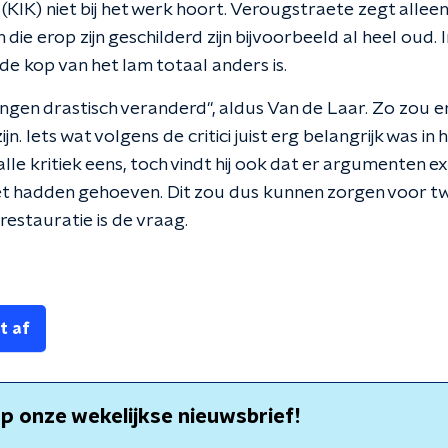
IK) niet bij het werk hoort. Verougstraete zegt alleen d
die erop zijn geschilderd zijn bijvoorbeeld al heel oud. I
 de kop van het lam totaal anders is.
ingen drastisch veranderd", aldus Van de Laar. Zo zou e
n. Iets wat volgens de critici juist erg belangrijk was in
t alle kritiek eens, toch vindt hij ook dat er argumenten 
et hadden gehoeven. Dit zou dus kunnen zorgen voor twi
estauratie is de vraag.
t af
p onze wekelijkse nieuwsbrief!