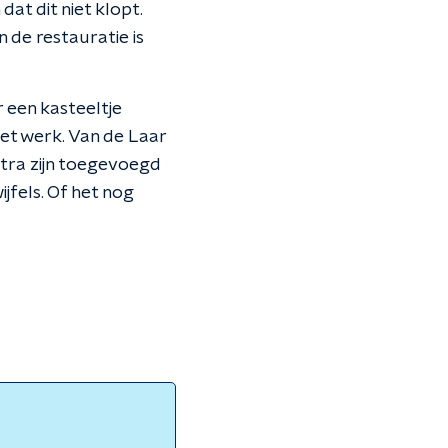
at dit niet klopt.
n de restauratie is
r een kasteeltje
 het werk. Van de Laar
extra zijn toegevoegd
jfels. Of het nog