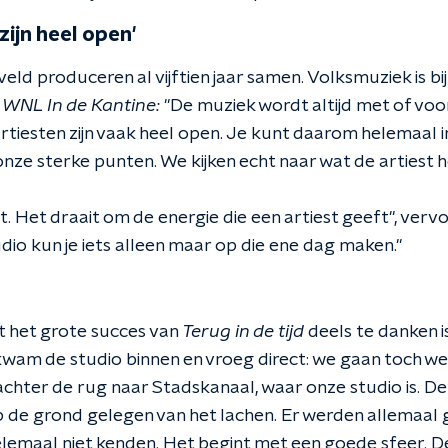
zijn heel open'
ld produceren al vijftien jaar samen. Volksmuziek is bij
n
WNL In de Kantine:
"De muziek wordt altijd met of voor
tiesten zijn vaak heel open. Je kunt daarom helemaal i
 onze sterke punten. We kijken echt naar wat de artiest
t. Het draait om de energie die een artiest geeft", verv
udio kun je iets alleen maar op die ene dag maken."
 het grote succes van
Terug in de tijd
deels te danken i
 kwam de studio binnen en vroeg direct: we gaan toch wel
achter de rug naar Stadskanaal, waar onze studio is. D
op de grond gelegen van het lachen. Er werden allemaal 
helemaal niet kenden. Het begint met een goede sfeer. 