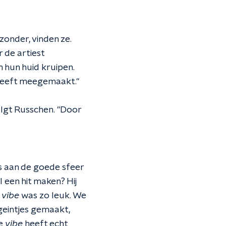
zonder, vinden ze.
 de artiest
n hun huid kruipen.
 heeft meegemaakt."
olgt Russchen. "Door
s aan de goede sfeer
 een hit maken? Hij
e
vibe
was zo leuk. We
geintjes gemaakt,
De
vibe
heeft echt