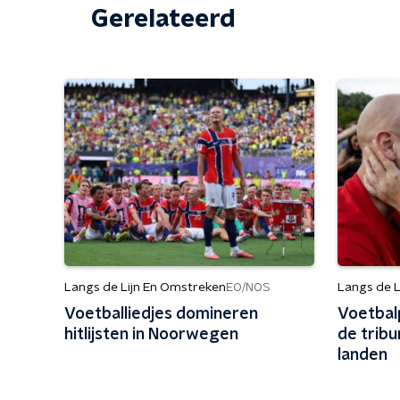
Gerelateerd
Langs de Lijn En Omstreken
Langs de L
EO/NOS
Voetballiedjes domineren
Voetbalp
hitlijsten in Noorwegen
de tribu
landen