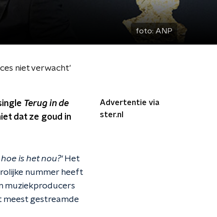
foto:
ANP
ces niet verwacht'
Advertentie via
single
Terug in de
ster.nl
iet dat ze goud in
, hoe is het nou?'
Het
vrolijke nummer heeft
 en muziekproducers
et meest gestreamde