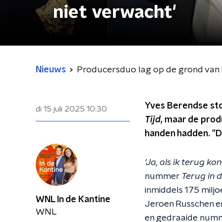
niet verwacht'
Nieuws
Producersduo lag op de grond van he
Yves Berendse sto
di 15 juli 2025
10:30
Tijd
, maar de prod
handen hadden. "De
'Ja, als ik terug ko
nummer
Terug in d
inmiddels 175 milj
WNL In de Kantine
Jeroen Russchen e
WNL
en gedraaide numme