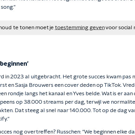
 song."
houd te tonen moet je
toestemming geven
voor social 
 beginnen'
d in 2023 al uitgebracht. Het grote succes kwam pas
orst en Sasja Brouwers een cover deden op TikTok. Vred
en rondje langs het kanaal en Yves belde. Wat is er aa
peens op 38.000 streams per dag, terwijl we normalite
kten. Dat steeg al snel naar 140.000. Tot op de dag va
fy."
ucces nog overtreffen? Russchen: "We beginnen elke dag