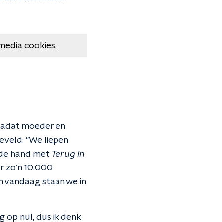
media cookies.
 nadat moeder en
eveld: "We liepen
n de hand met
Terug in
r zo'n 10.000
n vandaag staan we in
 op nul, dus ik denk