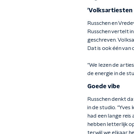
'Volksartiesten 
Russchen en Vredeve
Russchen vertelt i
geschreven. Volksar
Dat is ook één van
"We lezen de arties
de energie in de st
Goede vibe
Russchen denkt dat
in de studio. "Yves
had een lange reis 
hebben letterlijk 
terwijl we elkaar 