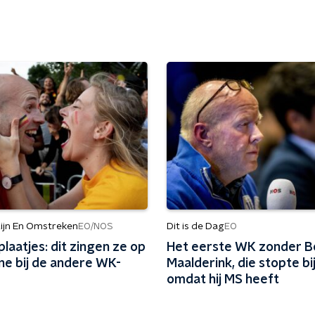
ijn En Omstreken
Dit is de Dag
EO/NOS
EO
laatjes: dit zingen ze op
Het eerste WK zonder B
ne bij de andere WK-
Maalderink, die stopte bi
omdat hij MS heeft