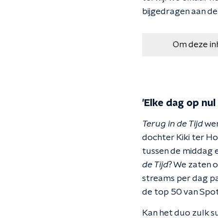
bijgedragen aan de
Om deze in
'Elke dag op nul
Terug in de Tijd
wer
dochter Kiki ter H
tussen de middag e
de Tijd
? We zaten o
streams per dag pa
de top 50 van Spoti
Kan het duo zulk s