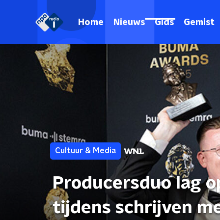
Home
Nieuws
Gids
Gemist
Cultuur & Media
Producersduo lag o
tijdens schrijven m