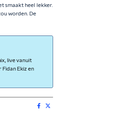
et smaakt heel lekker.
t zou worden. De
, live vanuit
 Fidan Ekiz en