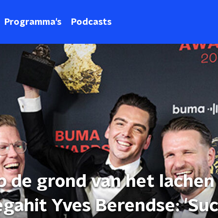
Programma's
Podcasts
p de grond van het lachen
egahit Yves Berendse: 'Su