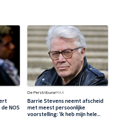
De Perstribune
MAX
ert
Barrie Stevens neemt afscheid
j de NOS
met meest persoonlijke
voorstelling: 'Ik heb mijn hele
leven niet genoeg van mezelf
gehouden'