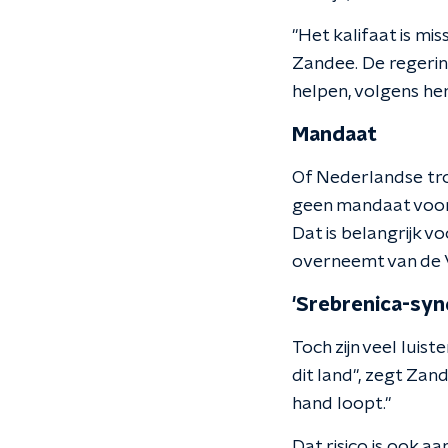
"Het kalifaat is mis
Zandee. De regerin
helpen, volgens he
Mandaat
Of Nederlandse troe
geen mandaat voor d
Dat is belangrijk 
overneemt van de V
'Srebrenica-sy
Toch zijn veel lui
dit land", zegt Za
hand loopt."
Dat risico is ook 