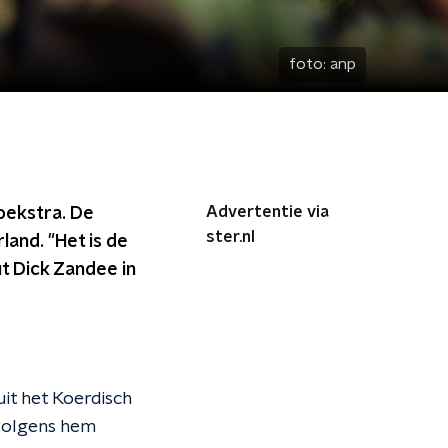
foto:
anp
Advertentie via
oekstra. De
ster.nl
land. "Het is de
ut Dick Zandee in
uit het Koerdisch
volgens hem