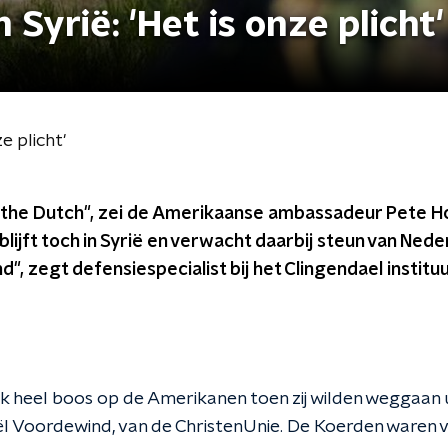
 Syrië: 'Het is onze plicht'
e plicht'
the Dutch", zei de Amerikaanse ambassadeur Pete H
lijft toch in Syrië en verwacht daarbij steun van Neder
d", zegt defensiespecialist bij het Clingendael institu
jk heel boos op de Amerikanen toen zij wilden weggaan 
l Voordewind,
van de ChristenUnie. De Koerden waren 