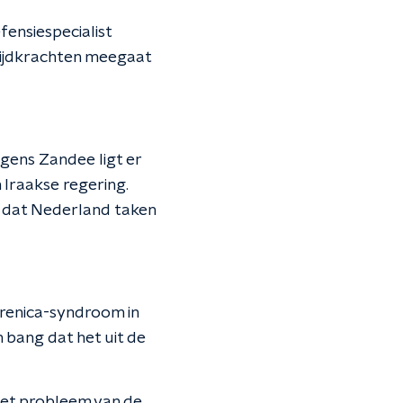
efensiespecialist
trijdkrachten meegaat
lgens Zandee ligt er
 Iraakse regering.
r dat Nederland taken
brenica-syndroom in
 bang dat het uit de
 het probleem van de