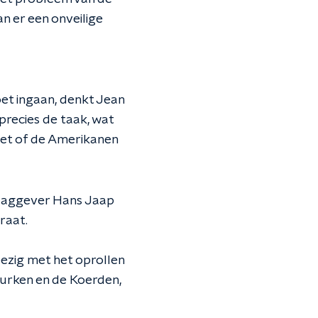
n er een onveilige
et ingaan, denkt Jean
precies de taak, wat
iet of de Amerikanen
slaggever Hans Jaap
raat.
bezig met het oprollen
Turken en de Koerden,