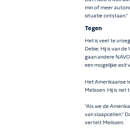
min of meer autono
situatie ontstaan."
Tegen
Het is veel te vro
Debie. Hij is van d
gaan andere NAVO-l
een mogelijke
exit
v
Het Amerikaanse le
Melissen. Hij is ne
"Als we de Amerika
van slaapcellen." 
vertelt Melissen.