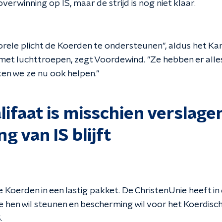
verwinning op IS, maar de strijd is nog niet klaar.
ele plicht de Koerden te ondersteunen", aldus het Kam
et luchttroepen, zegt Voordewind. "Ze hebben er alle
en we ze nu ook helpen."
lifaat is misschien verslage
ng van IS blijft
 Koerden in een lastig pakket. De ChristenUnie heeft i
e hen wil steunen en bescherming wil voor het Koerdisc
.