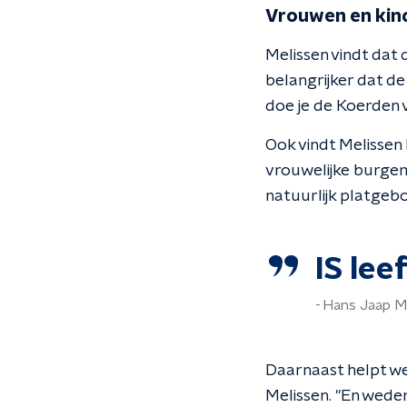
Vrouwen en kin
Melissen vindt dat
belangrijker dat d
doe je de Koerden 
Ook vindt Melissen
vrouwelijke burgem
natuurlijk platge
IS lee
Hans Jaap M
Daarnaast helpt we
Melissen. "En wed