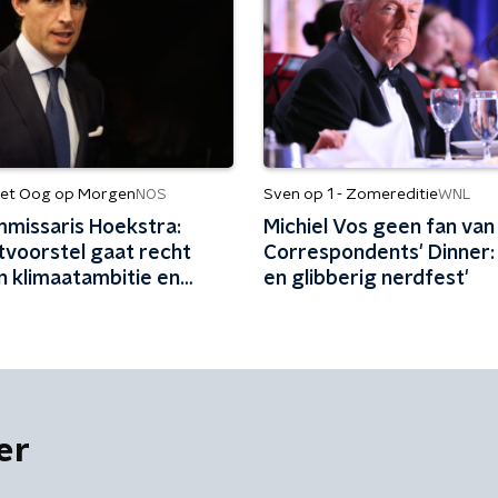
et Oog op Morgen
Sven op 1 - Zomereditie
NOS
WNL
missaris Hoekstra:
Michiel Vos geen fan van
tvoorstel gaat recht
Correspondents' Dinner: '
n klimaatambitie en
en glibberig nerdfest'
even aan bedrijfsleven'
er