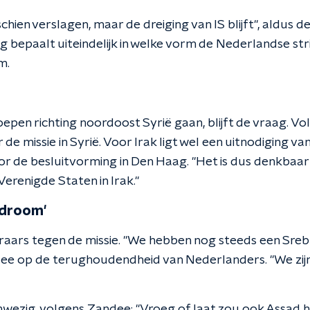
schien verslagen, maar de dreiging van IS blijft", aldus d
g bepaalt uiteindelijk in welke vorm de Nederlandse s
m.
pen richting noordoost Syrië gaan, blijft de vraag. Vo
e missie in Syrië. Voor Irak ligt wel een uitnodiging van
voor de besluitvorming in Den Haag. "Het is dus denkbaa
erenigde Staten in Irak."
ndroom'
steraars tegen de missie. "We hebben nog steeds een Sre
ndee op de terughoudendheid van Nederlanders. "We zijn
aanwezig, volgens Zandee: "Vroeg of laat zou ook Assad