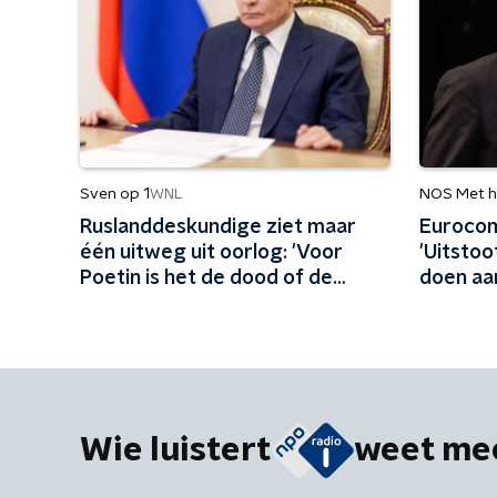
Sven op 1
NOS Met h
WNL
Ruslanddeskundige ziet maar
Eurocom
één uitweg uit oorlog: 'Voor
'Uitstoo
Poetin is het de dood of de
doen aa
gladiolen'
impuls g
Wie luistert
weet me