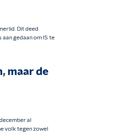
erlid. Dit deed
s aan gedaan om IS te
n, maar de
n december al
he volk tegen zowel