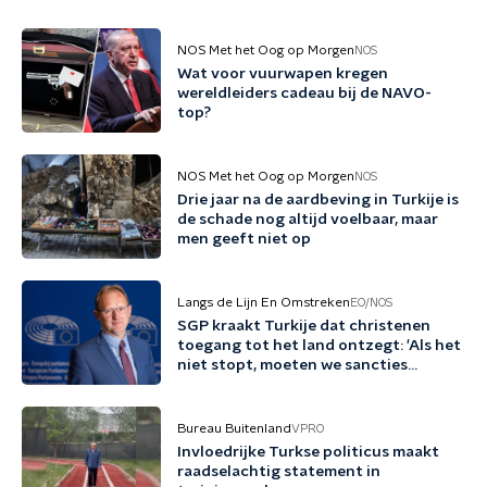
NOS Met het Oog op Morgen
NOS
Wat voor vuurwapen kregen
wereldleiders cadeau bij de NAVO-
top?
NOS Met het Oog op Morgen
NOS
Drie jaar na de aardbeving in Turkije is
de schade nog altijd voelbaar, maar
men geeft niet op
Langs de Lijn En Omstreken
EO/NOS
SGP kraakt Turkije dat christenen
toegang tot het land ontzegt: 'Als het
niet stopt, moeten we sancties
overwegen'
Bureau Buitenland
VPRO
Invloedrijke Turkse politicus maakt
raadselachtig statement in