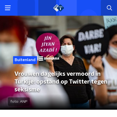
Buitenland
Vrouwen dagelijks vermoord in
Turkije: opstand op Twitter tegen
seksisme
foto:
ANP