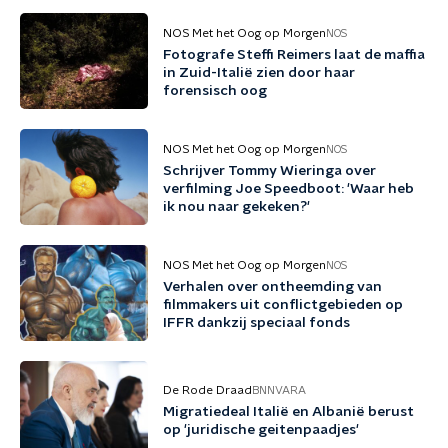
NOS Met het Oog op Morgen
NOS
Fotografe Steffi Reimers laat de maffia
in Zuid-Italië zien door haar
forensisch oog
NOS Met het Oog op Morgen
NOS
Schrijver Tommy Wieringa over
verfilming Joe Speedboot: 'Waar heb
ik nou naar gekeken?'
NOS Met het Oog op Morgen
NOS
Verhalen over ontheemding van
filmmakers uit conflictgebieden op
IFFR dankzij speciaal fonds
De Rode Draad
BNNVARA
Migratiedeal Italië en Albanië berust
op 'juridische geitenpaadjes'