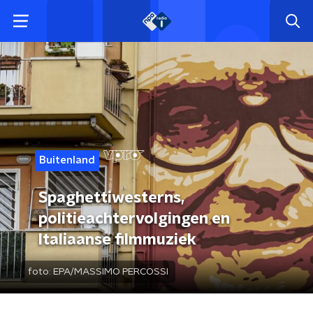
Buitenland
Spaghettiwesterns,
politieachtervolgingen en
Italiaanse filmmuziek
foto:
EPA/MASSIMO PERCOSSI