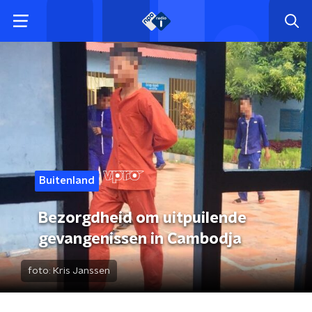
Buitenland
Bezorgdheid om uitpuilende
gevangenissen in Cambodja
foto:
Kris Janssen