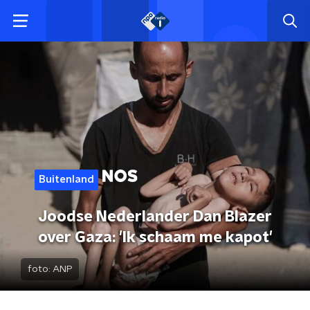
Buitenland
Joodse Nederlander Dan Blazer
over Gaza: 'Ik schaam me kapot'
foto:
ANP